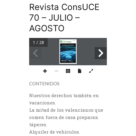
Revista ConsUCE
70 – JULIO –
AGOSTO
1 / 28
JULIO-AGOSTO 2024
Nº 70
UNIÓN DE CONSUMIDORES  
DE LA COMUNITAT VALENCIANA
EL INTERNET DE LAS COSAS
LA MITAD DE LOS VALENCIANOS 
LOS USUARIOS 
QUE COMEN FUERA DE CASA 
DEL TRANSPORTE
PREPARAN TÁPERES
CONTENIDOS
Nuestros derechos también en
vacaciones.
La mitad de los valencianos que
comen fuera de casa preparan
táperes.
Alquiler de vehículos.