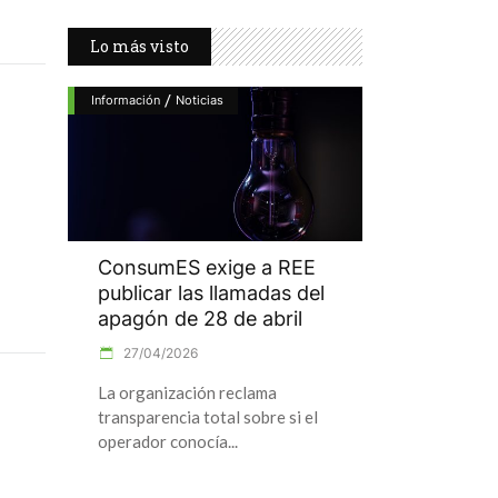
Lo más visto
/
Información
Noticias
ConsumES exige a REE
publicar las llamadas del
apagón de 28 de abril
27/04/2026
La organización reclama
transparencia total sobre si el
operador conocía