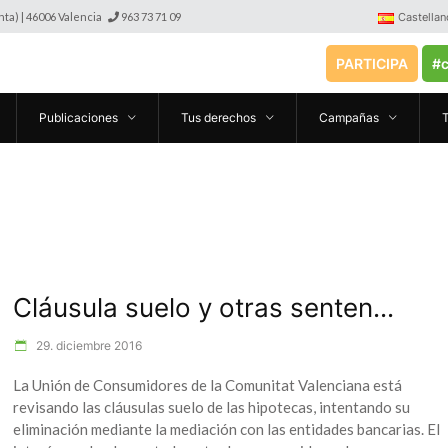
anta) | 46006 Valencia
963 73 71 09
Castellan
PARTICIPA
#c
Publicaciones
Tus derechos
Campañas
Cláusula suelo y otras senten...
29. diciembre 2016
La Unión de Consumidores de la Comunitat Valenciana está
revisando las cláusulas suelo de las hipotecas, intentando su
eliminación mediante la mediación con las entidades bancarias. El