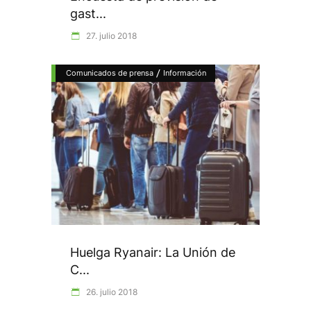
gast...
27. julio 2018
/
Comunicados de prensa
Información
Huelga Ryanair: La Unión de
C...
26. julio 2018