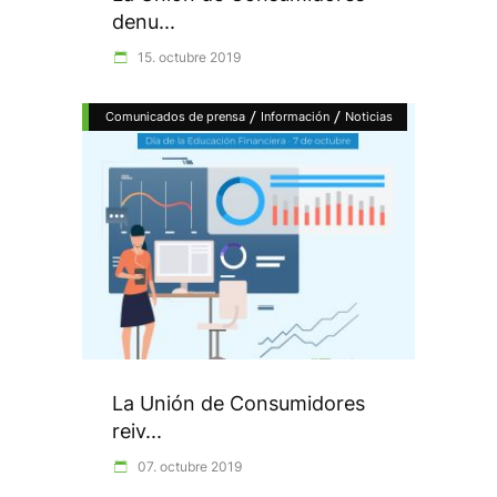
denu...
15. octubre 2019
/
/
Comunicados de prensa
Información
Noticias
La Unión de Consumidores
reiv...
07. octubre 2019