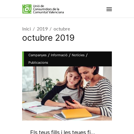
Inici
2019
octubre
octubre 2019
/
/
/
Campanyes
Informació
Notícies
Publicacions
Els teus fills i les teues fi...