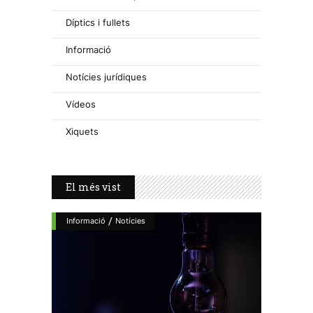
Díptics i fullets
Informació
Notícies jurídiques
Vídeos
Xiquets
El més vist
/
Informació
Notícies