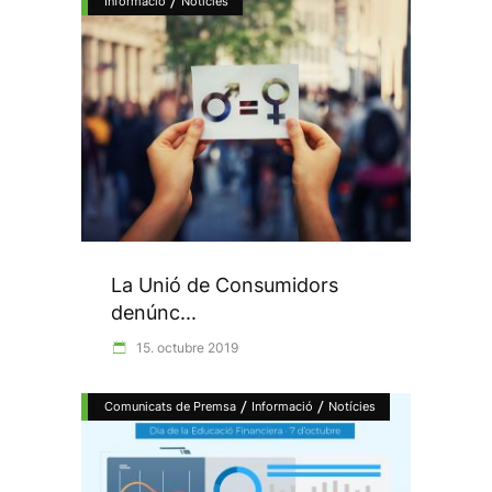
/
Informació
Notícies
La Unió de Consumidors
denúnc...
15. octubre 2019
/
/
Comunicats de Premsa
Informació
Notícies