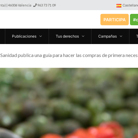
anta) | 46006 Valencia
963 73 71 09
Castellan
PARTICIPA
#c
Publicaciones
Tus derechos
Campañas
e Sanidad publica una guía para hacer las compras de primera nece