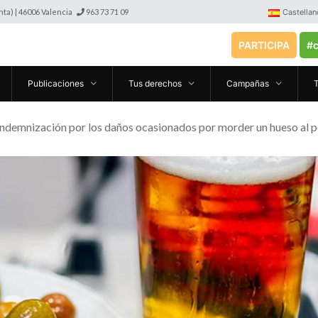
anta) | 46006 Valencia
963 73 71 09
Castellan
PARTICIPA
#c
Publicaciones
Tus derechos
Campañas
Indemnización por los daños ocasionados por morder un hueso al pe