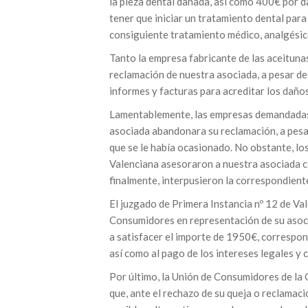
la pieza dental dañada, así como 400€ por da
tener que iniciar un tratamiento dental para
consiguiente tratamiento médico, analgésico
Tanto la empresa fabricante de las aceitun
reclamación de nuestra asociada, a pesar d
informes y facturas para acreditar los daño
Lamentablemente, las empresas demandadas 
asociada abandonara su reclamación, a pesar
que se le había ocasionado. No obstante, lo
Valenciana asesoraron a nuestra asociada co
finalmente, interpusieron la correspondient
El juzgado de Primera Instancia nº 12 de V
Consumidores en representación de su asoci
a satisfacer el importe de 1950€, correspon
así como al pago de los intereses legales y 
Por último, la Unión de Consumidores de la
que, ante el rechazo de su queja o reclamac