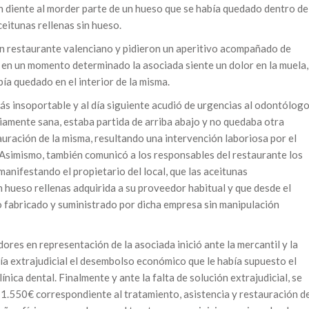
n diente al morder parte de un hueso que se había quedado dentro de
eitunas rellenas sin hueso.
un restaurante valenciano y pidieron un aperitivo acompañado de
y en un momento determinado la asociada siente un dolor en la muela,
ía quedado en el interior de la misma.
s insoportable y al día siguiente acudió de urgencias al odontólogo
iamente sana, estaba partida de arriba abajo y no quedaba otra
auración de la misma, resultando una intervención laboriosa por el
 Asimismo, también comunicó a los responsables del restaurante los
anifestando el propietario del local, que las aceitunas
n hueso rellenas adquirida a su proveedor habitual y que desde el
to fabricado y suministrado por dicha empresa sin manipulación
res en representación de la asociada inició ante la mercantil y la
ía extrajudicial el desembolso económico que le había supuesto el
ínica dental. Finalmente y ante la falta de solución extrajudicial, se
o 1.550€ correspondiente al tratamiento, asistencia y restauración d