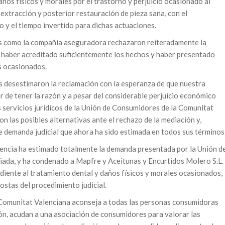
ños físicos y morales por el trastorno y perjuicio ocasionado al
 extracción y posterior restauración de pieza sana, con el
 y el tiempo invertido para dichas actuaciones.
as como la compañía aseguradora rechazaron reiteradamente la
e haber acreditado suficientemente los hechos y haber presentado
s ocasionados.
desestimaron la reclamación con la esperanza de que nuestra
 de tener la razón y a pesar del considerable perjuicio económico
s servicios jurídicos de la Unión de Consumidores de la Comunitat
n las posibles alternativas ante el rechazo de la mediación y,
e demanda judicial que ahora ha sido estimada en todos sus términos
alencia ha estimado totalmente la demanda presentada por la Unión d
ada, y ha condenado a Mapfre y Aceitunas y Encurtidos Molero S.L.
diente al tratamiento dental y daños físicos y morales ocasionados,
costas del procedimiento judicial.
 Comunitat Valenciana aconseja a todas las personas consumidoras
ión, acudan a una asociación de consumidores para valorar las