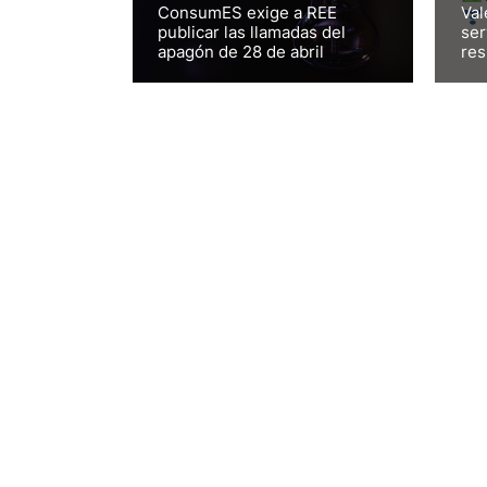
ConsumES exige a REE
Val
publicar las llamadas del
ser
apagón de 28 de abril
res