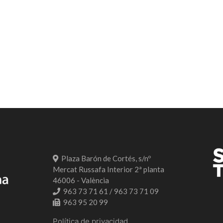
Plaza Barón de Cortés, s/nº
Mercat Russafa Interior 2ª planta
46006 - València
963 73 71 61 / 963 73 71 09
963 95 20 99
Política de privacidad