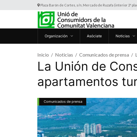
Plaza Barón de Cortes, s/n, Mercado de Ruzafa (interior 2ª pl
Organización
Asóciate
Noticias
Inicio
Noticias
Comunicados de prensa
La Unión de Cons
apartamentos tur
Comunicados de prensa