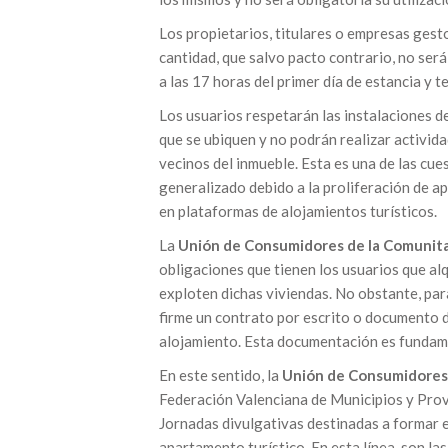
Los propietarios, titulares o empresas gesto
cantidad, que salvo pacto contrario, no ser
a las 17 horas del primer día de estancia y te
Los usuarios respetarán las instalaciones d
que se ubiquen y no podrán realizar activid
vecinos del inmueble. Esta es una de las cu
generalizado debido a la proliferación de a
en plataformas de alojamientos turísticos.
La
Unión de Consumidores de la Comunita
obligaciones que tienen los usuarios que al
exploten dichas viviendas. No obstante, par
firme un contrato por escrito o documento d
alojamiento. Esta documentación es fundame
En este sentido, la
Unión de Consumidores 
Federación Valenciana de Municipios y Provi
Jornadas divulgativas destinadas a formar e
apartamento turístico. En esta línea, son la