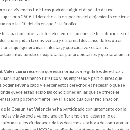
ras de viviendas turísticas podrán exigir el depósito de una
á superior a 250€. El derecho a la ocupación del alojamiento comienz
rmina a las 10 del día en que ésta finalice.
e los apartamentos y de los elementos comunes de los edificios en el
ades que impidan la convivencia y el normal descanso de los otros
estiones que genera más malestar, y que cada vez está más
partamentos turísticos explotados por propietarios y que se anuncia
t Valenciana
recuerda que esta normativa regula los derechos y
quilan un apartamento turístico y las empresas y particulares que
a poder llevar a cabo y ejercer estos derechos es necesario que se
onde quede establecido las condiciones en las que se ofrece el
ntal para posteriormente llevar a cabo cualquier reclamación.
de la Comunitat Valenciana
ha participado conjuntamente con la
ncias y la Agencia Valenciana de Turismo en el desarrollo de
 informar a los ciudadanos de los derechos a la hora de contratar un
s alegaciones que la
UCCV
ha realizado al Anteproyecto de Ley de la