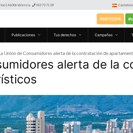
anta) | 46006 Valencia
963 73 71 09
Castellan
PARTICIPA
#c
Publicaciones
Tus derechos
Campañas
La Unión de Consumidores alerta de la contratación de apartament
umidores alerta de la c
ísticos