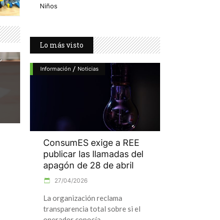
Niños
Lo más visto
/
Información
Noticias
ConsumES exige a REE
publicar las llamadas del
apagón de 28 de abril
27/04/2026
La organización reclama
transparencia total sobre si el
operador conocía