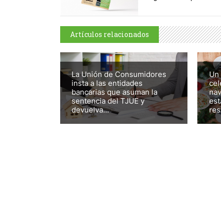
Artículos relacionados
La Unión de Consumidores
Un 
insta a las entidades
cel
bancarias que asuman la
nav
sentencia del TJUE y
est
devuelva...
res