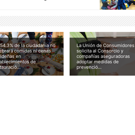
54.3% de la ciudadanía no
La Unión de Consumidores
ebrará comidas ni cenas
solicita al Consorcio y
ideñas en
compañías aseguradoras
ablecimientos de
adoptar medidas de
tauració...
prevenció...