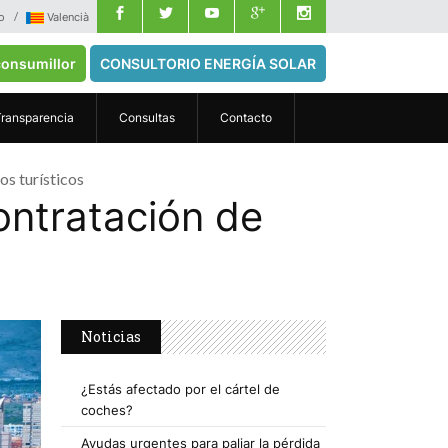
o
Valencià
onsumillor
CONSULTORIO ENERGÍA SOLAR
Transparencia
Consultas
Contacto
os turísticos
ontratación de
Noticias
¿Estás afectado por el cártel de
coches?
Ayudas urgentes para paliar la pérdida