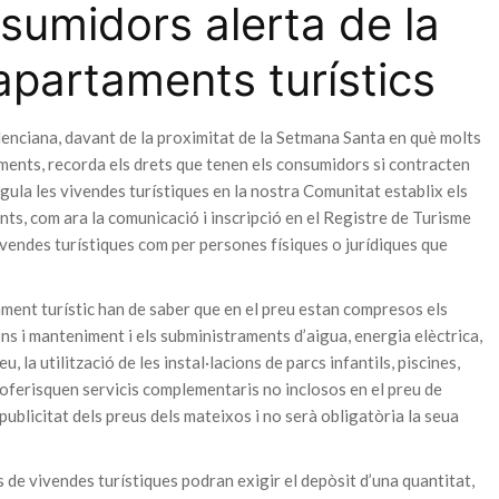
sumidors alerta de la
apartaments turístics
enciana, davant de la proximitat de la Setmana Santa en què molts
aments, recorda els drets que tenen els consumidors si contracten
egula les vivendes turístiques en la nostra Comunitat establix els
ts, com ara la comunicació i inscripció en el Registre de Turisme
ivendes turístiques com per persones físiques o jurídiques que
ament turístic han de saber que en el preu estan compresos els
ons i manteniment i els subministraments d’aigua, energia elèctrica,
 la utilització de les instal·lacions de parcs infantils, piscines,
s’oferisquen servicis complementaris no inclosos en el preu de
ublicitat dels preus dels mateixos i no serà obligatòria la seua
s de vivendes turístiques podran exigir el depòsit d’una quantitat,