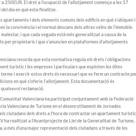
 a 250EUR. El dret a l’ocupació de l’allotjament comença a les 17
 del dia en què esta finalitze.
ls apartaments i dels elements comuns dels edificis en què s’ubiquen i
en la convivència i el normal descans dels altres veïns de l’immoble.
 malestar, i que cada vegada està més generalitzat a causa de la
ts per propietaris i que s’anuncien en plataformes d’allotjaments
nciana recorda que esta normativa regula els drets i obligacions
nt turístic i les empreses i particulars que exploten les dites
 terme i exercir estos drets és necessari que es ferm un contracte pe
icions en què s’oferix l’allotjament. Esta documentació és
 qualsevol reclamació.
a Comunitat Valenciana ha participat conjuntament amb la Federació
ència Valenciana de Turisme en el desenrotllament de Jornades
els ciutadans dels drets a l’hora de contractar un apartament turístic
CV ha realitzat a l’Avantprojecte de Llei de la Generalitat de Turisme,
a, a més d’una major representació dels ciutadans a través de les