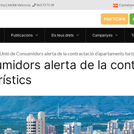
anta) | 46006 Valencia
963 73 71 09
Castellan
PARTICIPA
Publicacions
Els teus drets
Campanyes
T
Unió de Consumidors alerta de la contractació d’apartaments turís
midors alerta de la con
ístics