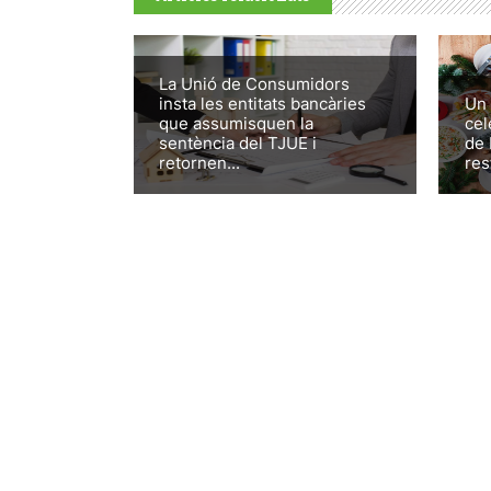
La Unió de Consumidors
insta les entitats bancàries
Un 
que assumisquen la
cel
sentència del TJUE i
de 
retornen...
res