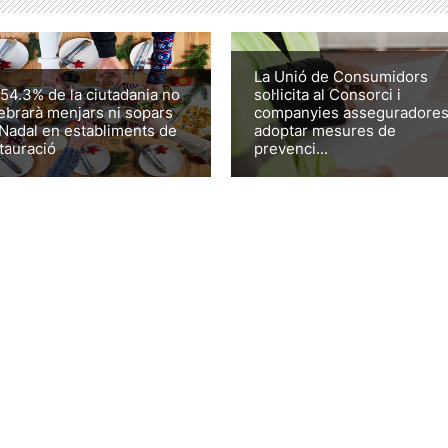
La Unió de Consumidors
54.3% de la ciutadania no
sol·licita al Consorci i
ebrarà menjars ni sopars
companyies asseguradore
Nadal en establiments de
adoptar mesures de
tauració
prevenci...