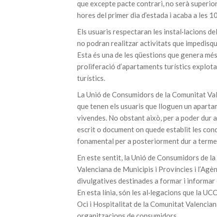
que excepte pacte contrari, no serà superior
hores del primer dia d’estada i acaba a les 10
Els usuaris respectaran les instal·lacions de
no podran realitzar activitats que impedisqu
Esta és una de les qüestions que genera més
proliferació d’apartaments turístics explota
turístics.
La Unió de Consumidors de la Comunitat Vale
que tenen els usuaris que lloguen un apartame
vivendes. No obstant això, per a poder dur a
escrit o document on quede establit les cond
fonamental per a posteriorment dur a terme
En este sentit, la Unió de Consumidors de l
Valenciana de Municipis i Províncies i l’Ag
divulgatives destinades a formar i informar 
En esta línia, són les al·legacions que la UC
Oci i Hospitalitat de la Comunitat Valencian
organitzacions de consumidors.