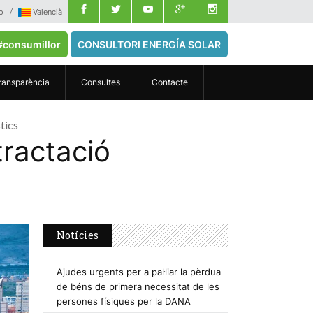
o
Valencià
#consumillor
CONSULTORI ENERGÍA SOLAR
ransparència
Consultes
Contacte
tics
tractació
Notícies
Ajudes urgents per a pal·liar la pèrdua
de béns de primera necessitat de les
persones físiques per la DANA