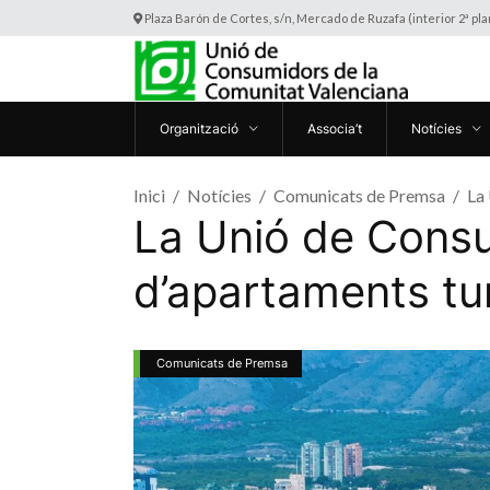
Plaza Barón de Cortes, s/n, Mercado de Ruzafa (interior 2ª pl
Organització
Associa’t
Notícies
Inici
Notícies
Comunicats de Premsa
La 
La Unió de Consu
d’apartaments tur
Comunicats de Premsa