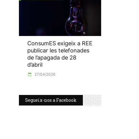
ConsumES exigeix a REE
publicar les telefonades
de l’apagada de 28
d’abril
27/04/2026
Segueix-nos a Facebook