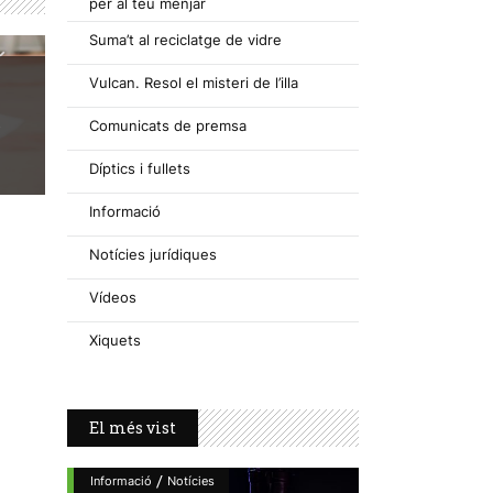
per al teu menjar
Suma’t al reciclatge de vidre
Vulcan. Resol el misteri de l’illa
s
Comunicats de premsa
Díptics i fullets
Informació
Notícies jurídiques
Vídeos
Xiquets
El més vist
/
Informació
Notícies