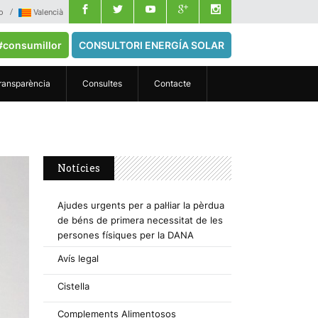
o
Valencià
#consumillor
CONSULTORI ENERGÍA SOLAR
ransparència
Consultes
Contacte
Notícies
Ajudes urgents per a pal·liar la pèrdua
de béns de primera necessitat de les
persones físiques per la DANA
Avís legal
Cistella
Complements Alimentosos