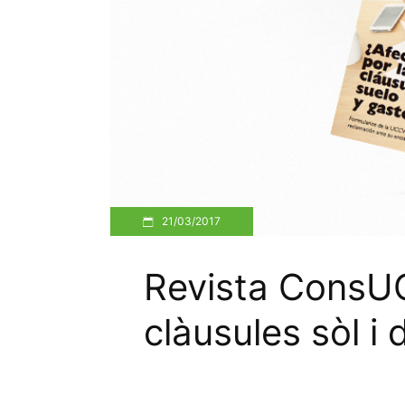
21/03/2017
Revista ConsUC
clàusules sòl i