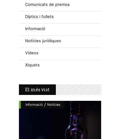
Comunicats de premsa
Díptics i fullets
Informació
Notícies jurídiques
Vídeos
Xiquets
El més vist
/
Informació
Notícies