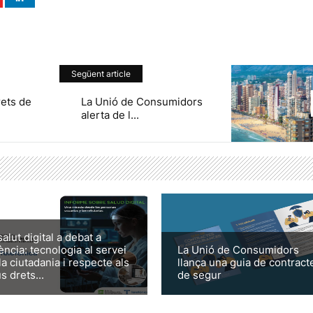
Següent article
rets de
La Unió de Consumidors
alerta de l...
salut digital a debat a
ència: tecnologia al servei
La Unió de Consumidors
la ciutadania i respecte als
llança una guia de contract
s drets...
de segur