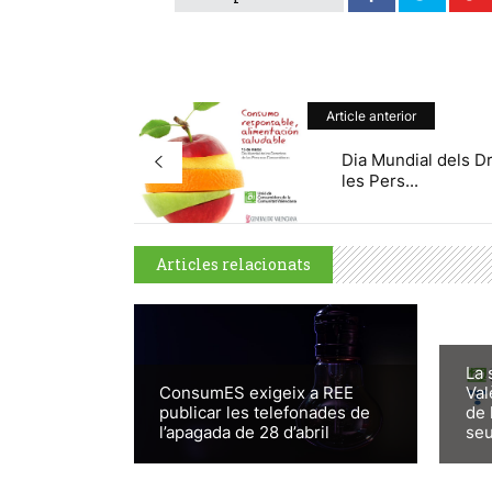
Article anterior
Dia Mundial dels D
les Pers...
Articles relacionats
La 
ConsumES exigeix a REE
Val
publicar les telefonades de
de 
l’apagada de 28 d’abril
seu