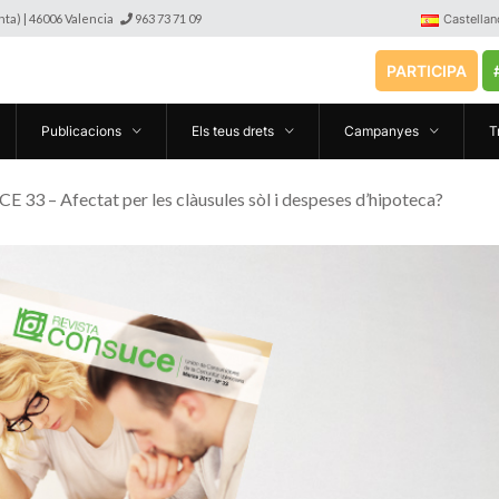
anta) | 46006 Valencia
963 73 71 09
Castellan
PARTICIPA
Publicacions
Els teus drets
Campanyes
T
E 33 – Afectat per les clàusules sòl i despeses d’hipoteca?