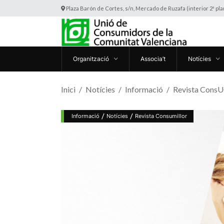
Plaza Barón de Cortes, s/n, Mercado de Ruzafa (interior 2ª pl
Organització
Associa’t
Notícies
Inici
Notícies
Informació
Revista ConsUC
/
/
Informació
Notícies
Revista Consumillor