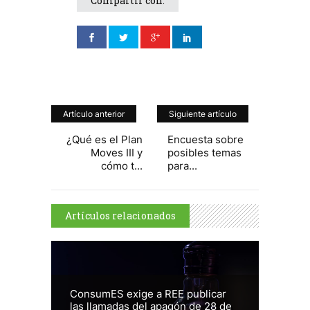
Compartir con:
Artículo anterior
Siguiente artículo
¿Qué es el Plan
Encuesta sobre
Moves III y
posibles temas
cómo t...
para...
Artículos relacionados
ConsumES exige a REE publicar
las llamadas del apagón de 28 de