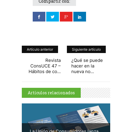
Compartir con:
Artículo anterior
Siguiente artículo
Revista
¿Qué se puede
ConsUCE 47 –
hacer en la
Hábitos de co...
nueva no...
Artículos relacionados
La Unión de Consumidores lanza