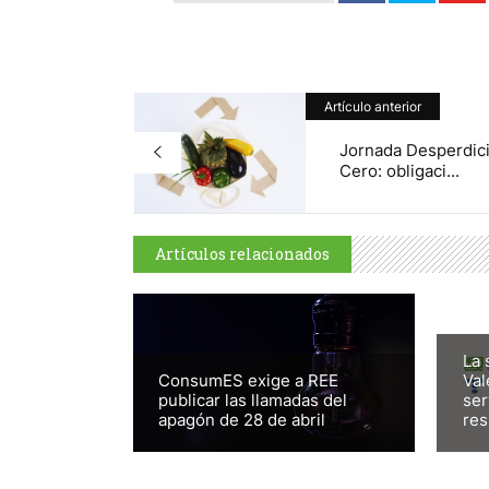
Artículo anterior
Jornada Desperdic
Cero: obligaci...
Artículos relacionados
La 
ConsumES exige a REE
Val
publicar las llamadas del
ser
apagón de 28 de abril
res