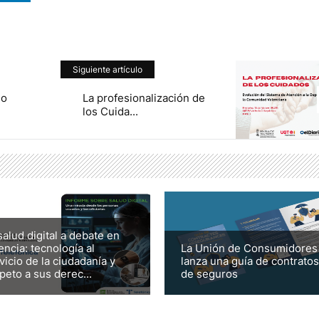
Siguiente artículo
io
La profesionalización de
los Cuida...
salud digital a debate en
encia: tecnología al
La Unión de Consumidores
vicio de la ciudadanía y
lanza una guía de contratos
peto a sus derec...
de seguros