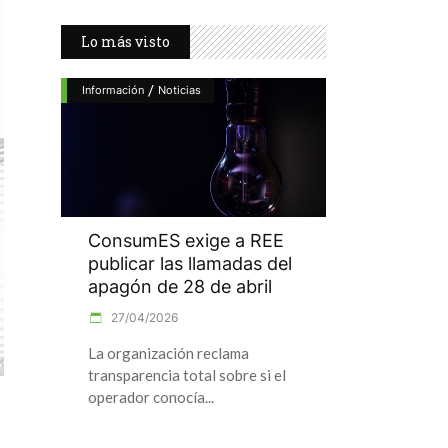
Lo más visto
/
Información
Noticias
ConsumES exige a REE
publicar las llamadas del
apagón de 28 de abril
27/04/2026
La organización reclama
transparencia total sobre si el
operador conocía