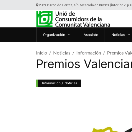
Plaza Barón de Cortes, s/n, Mercado de Ruzafa (interior 2ª pl
Organización
Asóciate
Noticias
Inicio
Noticias
Información
Premios Val
Premios Valencia
/
Información
Noticias