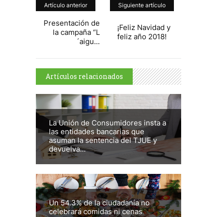
Artículo anterior
Siguiente artículo
Presentación de
¡Feliz Navidad y
la campaña “L
feliz año 2018!
´aigu...
Artículos relacionados
La Unión de Consumidores insta a
las entidades bancarias que
asuman la sentencia del TJUE y
devuelva...
Un 54.3% de la ciudadanía no
celebrará comidas ni cenas