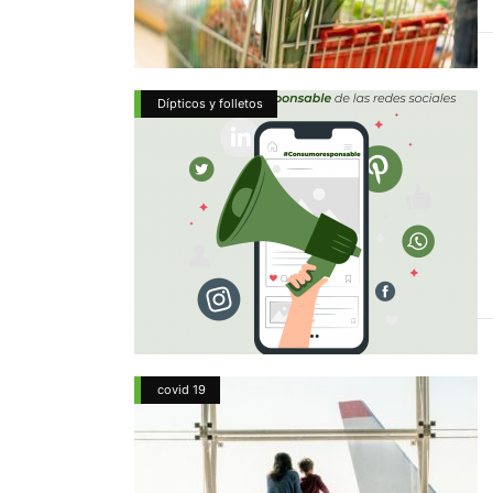
Dípticos y folletos
covid 19