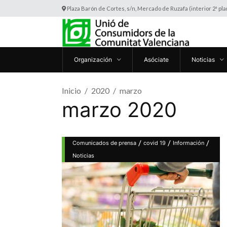
Plaza Barón de Cortes, s/n, Mercado de Ruzafa (interior 2ª pl
Organización
Asóciate
Noticias
Inicio
2020
marzo
marzo 2020
/
/
/
Comunicados de prensa
covid 19
Información
Noticias