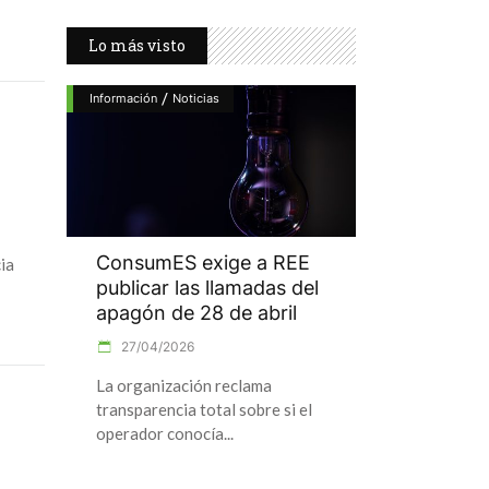
Lo más visto
/
Información
Noticias
ConsumES exige a REE
ia
publicar las llamadas del
apagón de 28 de abril
27/04/2026
La organización reclama
transparencia total sobre si el
operador conocía