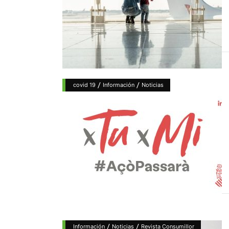
/
/
covid 19
Información
Noticias
/
/
Información
Noticias
Revista Consumillor