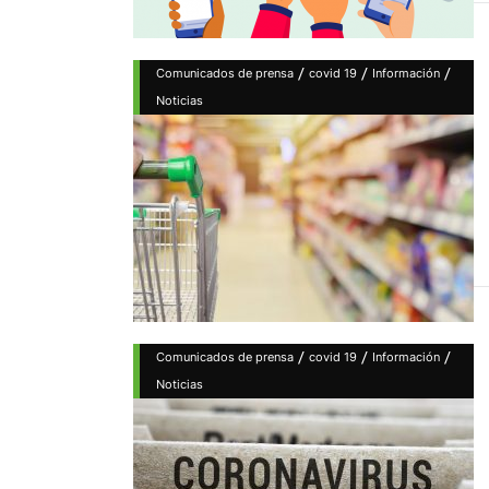
/
/
/
Comunicados de prensa
covid 19
Información
Noticias
/
/
/
Comunicados de prensa
covid 19
Información
Noticias