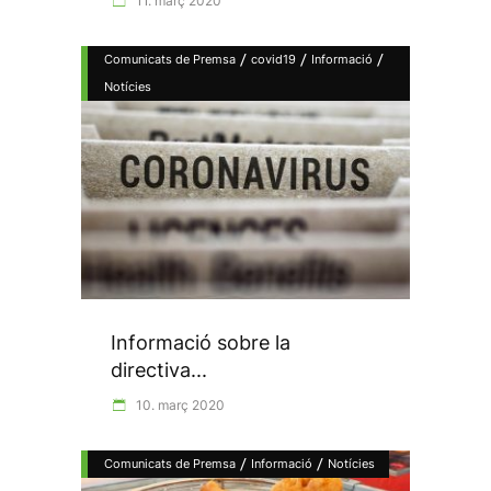
11. març 2020
/
/
/
Comunicats de Premsa
covid19
Informació
Notícies
Informació sobre la
directiva...
10. març 2020
/
/
Comunicats de Premsa
Informació
Notícies