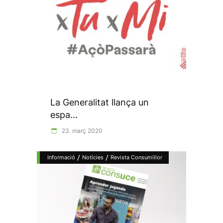
La Generalitat llança un
espa...
23. març 2020
/
/
Informació
Notícies
Revista Consumillor