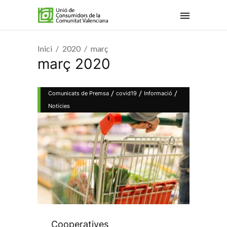
Inici
2020
març
març 2020
/
/
/
Comunicats de Premsa
covid19
Informació
Notícies
Cooperatives