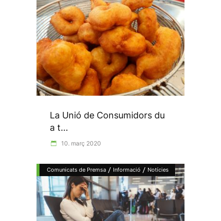
La Unió de Consumidors du
a t...
10. març 2020
/
/
Comunicats de Premsa
Informació
Notícies