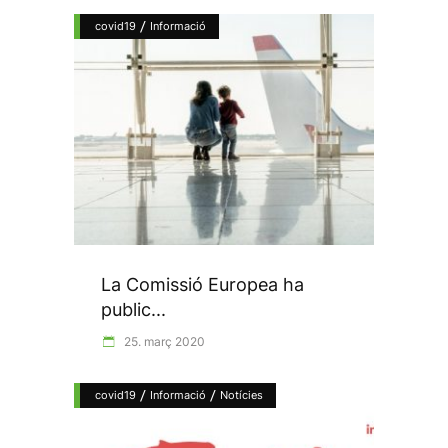
/
covid19
Informació
La Comissió Europea ha
public...
25. març 2020
/
/
covid19
Informació
Notícies