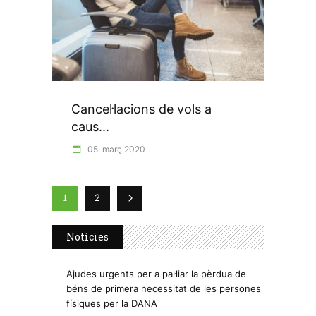
Cancel·lacions de vols a
caus...
05. març 2020
1
2
Notícies
Ajudes urgents per a pal·liar la pèrdua de
béns de primera necessitat de les persones
físiques per la DANA