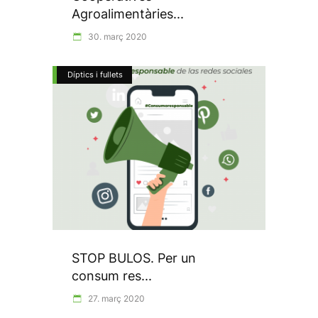
Agroalimentàries...
30. març 2020
Díptics i fullets
STOP BULOS. Per un
consum res...
27. març 2020