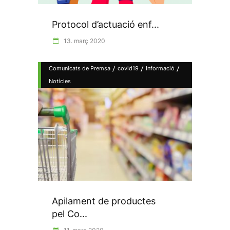
Protocol d’actuació enf...
13. març 2020
/
/
/
Comunicats de Premsa
covid19
Informació
Notícies
Apilament de productes
pel Co...