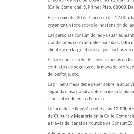
(Calle Comercial, 5, Primer Piso, 08003, B
El próximo día 20 de febrero a las 12:00h, l
organiza un foro sobre la indefensión de la
Las personas consumidoras y usuarias manif
Condiciones contractuales abusibas, falta d
cliente, y un largo etcétera que muchas vec
El foro constará de dos mesas ruedas en las
contratos de seguros de la mano de profesion
del peritaje, etc.
La primera mesa debe deber sobre la abusiv
segunda mesa pondrá sobre la mesa la abusi
repercutiendo en la clientela.
La jornada se llevará a cabo a las 1
2:00h de
de Cultura y Memoria en la Calle Comercia
a través del canal de Youtube de ConsumES
Adjuntamos el programa a continuación: