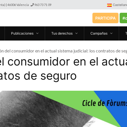
anta) | 46006 Valencia
963 73 71 09
Castellan
PARTICIPA
#c
Publicaciones
Tus derechos
Campañas
ón del consumidor en el actual sistema judicial: los contratos de s
l consumidor en el actu
ratos de seguro