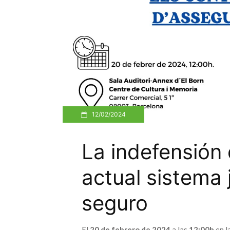
12/02/2024
La indefensión 
actual sistema 
seguro
El
20 de febrero de 2024
a las
12:00h
en l