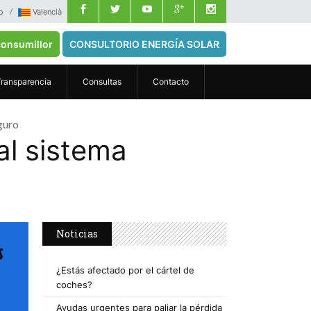
o
Valencià
onsumillor
CONSULTORIO ENERGÍA SOLAR
Transparencia
Consultas
Contacto
eguro
al sistema
Noticias
¿Estás afectado por el cártel de
coches?
Ayudas urgentes para paliar la pérdida