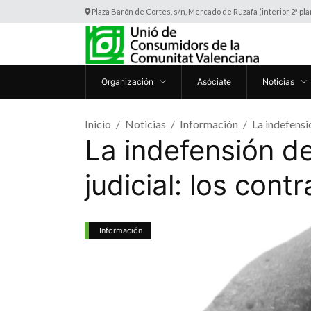
Plaza Barón de Cortes, s/n, Mercado de Ruzafa (interior 2ª pl
Organización
Asóciate
Noticias
Inicio
Noticias
Información
La indefensi
La indefensión de
judicial: los cont
Información