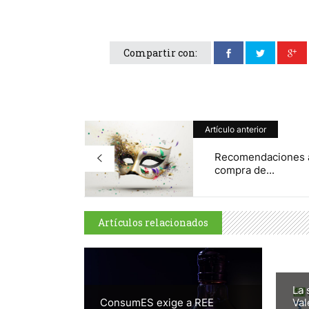
Compartir con:
Artículo anterior
Recomendaciones a
compra de...
Artículos relacionados
La 
ConsumES exige a REE
Val