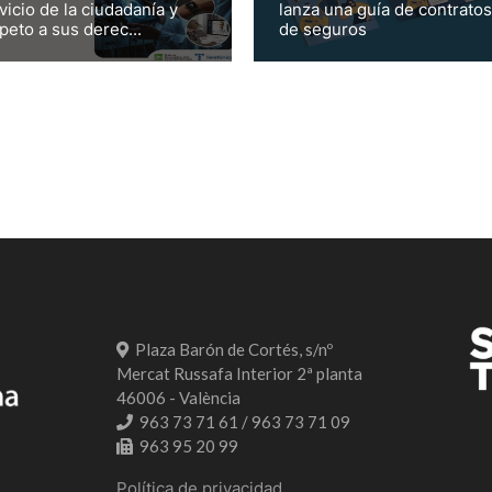
vicio de la ciudadanía y
lanza una guía de contratos
peto a sus derec...
de seguros
Plaza Barón de Cortés, s/nº
Mercat Russafa Interior 2ª planta
46006 - València
963 73 71 61 / 963 73 71 09
963 95 20 99
Política de privacidad