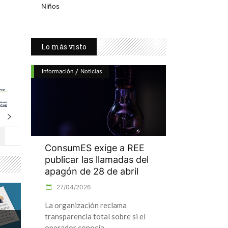
Niños
Lo más visto
/
Información
Noticias
ConsumES exige a REE
publicar las llamadas del
apagón de 28 de abril
27/04/2026
La organización reclama
transparencia total sobre si el
operador conocía