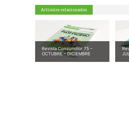
Artículos relacionados
Revista Consumillor 75 –
Rev
OCTUBRE – DICIEMBRE
JU