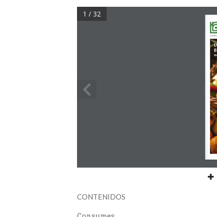
1 / 32
UNIÓN
L
E
Qu
CONTENIDOS
Consumes