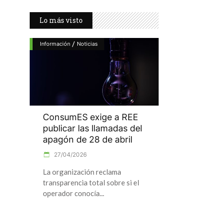
Lo más visto
/
Información
Noticias
ConsumES exige a REE
publicar las llamadas del
apagón de 28 de abril
27/04/2026
La organización reclama
transparencia total sobre si el
operador conocía