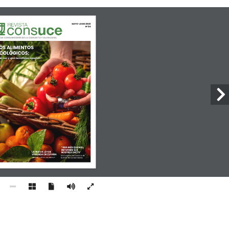
MAYO-JUNIO 2023
Nº 64
 DE CONSUMIDORES  
DE LA COMUNITAT VALENCIANA
OS ALIMENTOS
COLÓGICOS: 
é son y qué beneficios aportan
“ARA MÉS QUE MAI, 
DEFENSEM ELS 
LA NUEVA LEY DE 
NOSTRES DRETS”
VIVIENDA EN ESPAÑA
VIII Congreso Autonómico de 
¿Qué es y cómo nos afecta?
la Unión de Consumidores