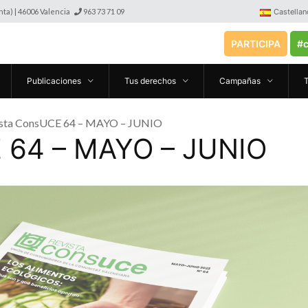
anta) | 46006 Valencia
963 73 71 09
Castellan
PARTICIPA
#c
Publicaciones
Tus derechos
Campañas
ista ConsUCE 64 – MAYO – JUNIO
 64 – MAYO – JUNIO