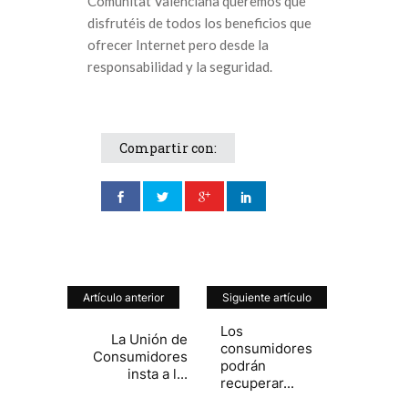
Comunitat Valenciana queremos que
disfrutéis de todos los beneficios que
ofrecer Internet pero desde la
responsabilidad y la seguridad.
Compartir con:
Artículo anterior
Siguiente artículo
Los
La Unión de
consumidores
Consumidores
podrán
insta a l...
recuperar...