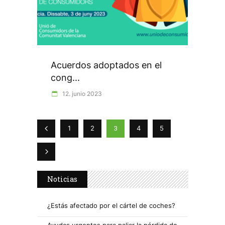
Acuerdos adoptados en el
cong...
12. junio 2023
3
1
2
4
5
Noticias
¿Estás afectado por el cártel de coches?