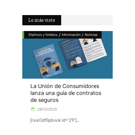
Lo más visto
/
/
Dípticos y folletos
Información
Noticias
La Unión de Consumidores
lanza una guía de contratos
de seguros
28/10/2025
[real3dflipbook id='29']