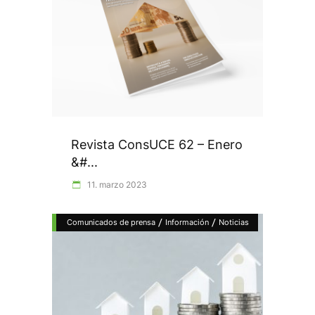
Revista ConsUCE 62 – Enero
&#...
11. marzo 2023
/
/
Comunicados de prensa
Información
Noticias