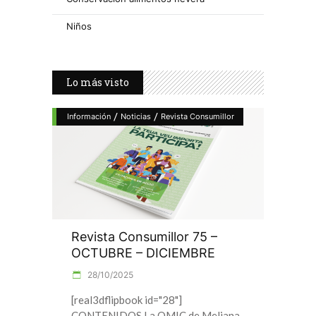
Niños
Lo más visto
/
/
Información
Noticias
Revista Consumillor
Revista Consumillor 75 –
OCTUBRE – DICIEMBRE
28/10/2025
[real3dflipbook id="28"]
CONTENIDOS La OMIC de Meliana