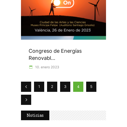
Congreso de Energías
Renovabl...
10. enero 2023
4
1
2
3
5
Noticias