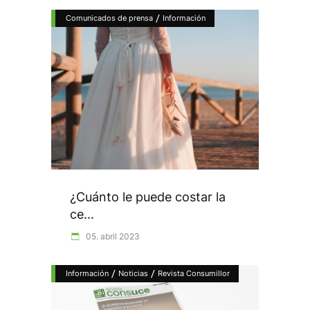
/
Comunicados de prensa
Información
¿Cuánto le puede costar la
ce...
05. abril 2023
/
/
Información
Noticias
Revista Consumillor