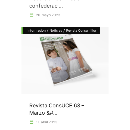
confederaci...
26. mayo 2023
/
/
Información
Noticias
Revista Consumillor
Revista ConsUCE 63 –
Marzo &#...
11. abril 2023