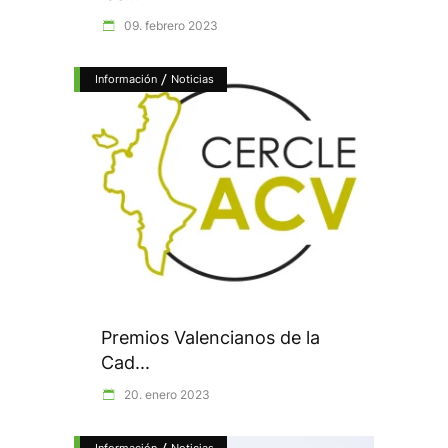
09. febrero 2023
/
Información
Noticias
Premios Valencianos de la
Cad...
20. enero 2023