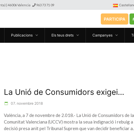
anta) | 46006 Valencia
963 73 71 09
Castellan
PARTICIPA
Publicacions
Els teus drets
Campanyes
T
La Unió de Consumidors exigei...
07. novembre 2018
València, a 7 de novembre de 2.018.- La Unió de Consumidors de la
Comunitat Valenciana (UCCV) mostra la seua indignació i rebuig a 
decisió presa anit pel Tribunal Suprem que van decidir beneficiar a