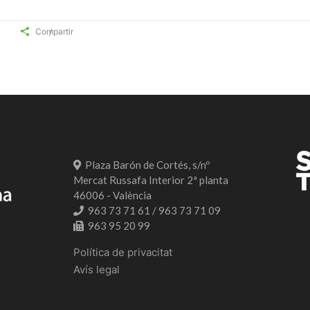
Compartir
Plaza Barón de Cortés, s/nº
Mercat Russafa Interior 2ª planta
46006 - València
963 73 71 61 / 963 73 71 09
963 95 20 99
Política de privacitat
Avís legal