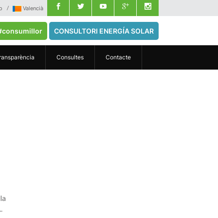
o
Valencià
#consumillor
CONSULTORI ENERGÍA SOLAR
ransparència
Consultes
Contacte
la