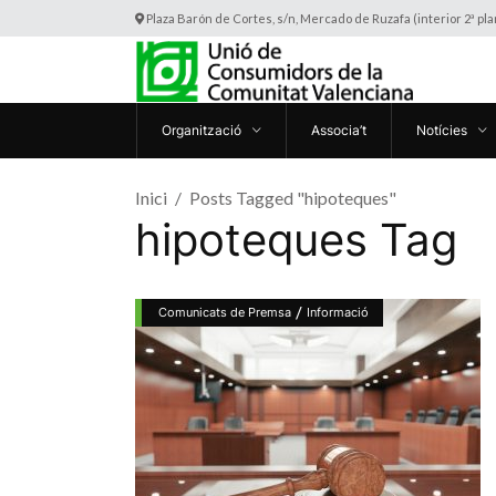
Plaza Barón de Cortes, s/n, Mercado de Ruzafa (interior 2ª pl
Organització
Associa’t
Notícies
Inici
Posts Tagged "hipoteques"
hipoteques Tag
/
Comunicats de Premsa
Informació