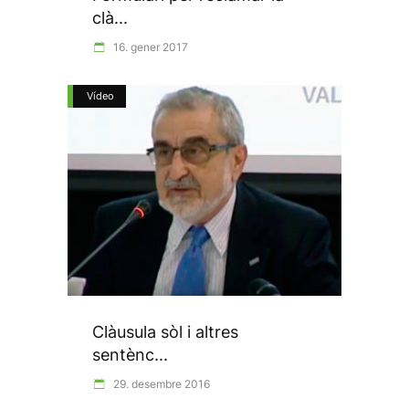
clà...
16. gener 2017
Vídeo
Clàusula sòl i altres
sentènc...
29. desembre 2016