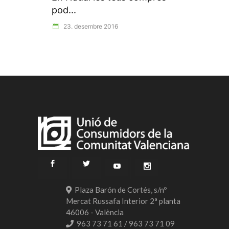
pod...
23. desembre 2016
Plaza Barón de Cortés, s/nº
Mercat Russafa Interior 2ª planta
46006 - València
963 73 71 61 / 963 73 71 09