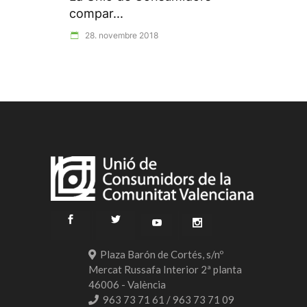
compar...
28. novembre 2018
Plaza Barón de Cortés, s/nº
Mercat Russafa Interior 2ª planta
46006 - València
963 73 71 61 / 963 73 71 09