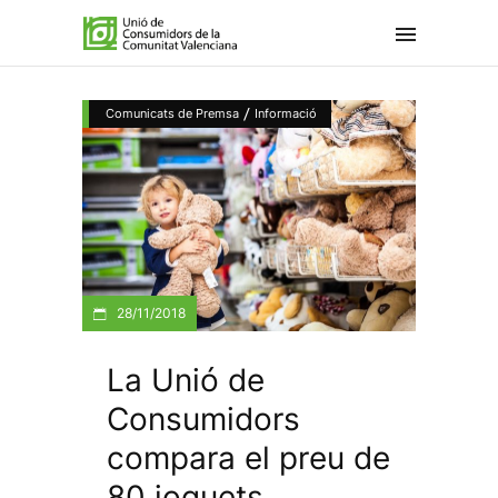
/
Comunicats de Premsa
Informació
28/11/2018
La Unió de
Consumidors
compara el preu de
80 joguets