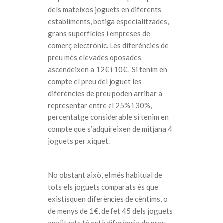
dels mateixos joguets en diferents
establiments, botiga especialitzades,
grans superfícies i empreses de
comerç electrònic. Les diferències de
preu més elevades oposades
ascendeixen a 12€ i 10€. Si tenim en
compte el preu del joguet les
diferències de preu poden arribar a
representar entre el 25% i 30%,
percentatge considerable si tenim en
compte que s’adquireixen de mitjana 4
joguets per xiquet.
No obstant això, el més habitual de
tots els joguets comparats és que
existisquen diferències de cèntims, o
de menys de 1€, de fet 45 dels joguets
analitzats té està diferència de preu.