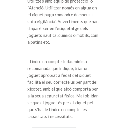
Utilitze’s amb equip de protecció” o
“Atenció. Utilitzar només en aigua on
el xiquet puga romandre dempeus i
sota vigilància”. Advertiments que han
d’aparéixer en l’etiquetatge dels
joguets nàutics, químics o mòbils, com
a patins etc.
-Tindre en compte l’edat mínima
recomanada que indique, triar un
joguet apropiat a l’edat del xiquet
facilita el seu correcte ús per part del
xicotet, amb el que això comporta per
a la seua seguretat física. Mai oblidar-
se que el joguet és per al xiquet pel
que s’ha de tindre en compte les
capacitats i necessitats.