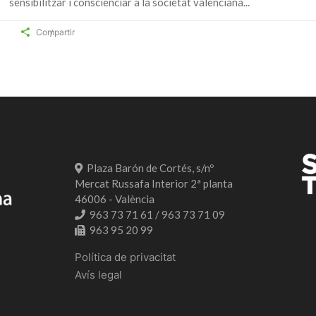
sensibilitzar i conscienciar a la societat valenciana
Compartir
Plaza Barón de Cortés, s/nº
Mercat Russafa Interior 2ª planta
46006 - València
963 73 71 61 / 963 73 71 09
963 95 20 99
Política de privacitat
Avís legal