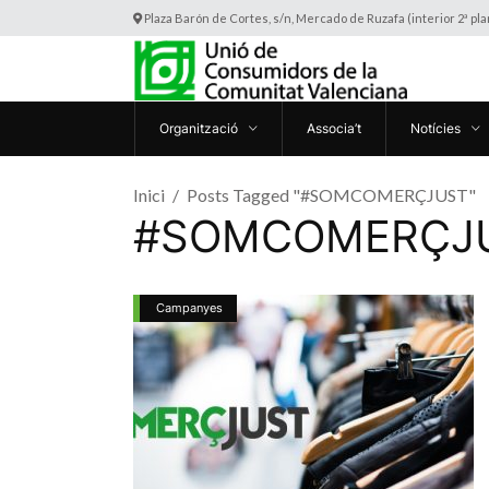
Plaza Barón de Cortes, s/n, Mercado de Ruzafa (interior 2ª pl
Organització
Associa’t
Notícies
Inici
Posts Tagged "#SOMCOMERÇJUST"
#SOMCOMERÇJU
Campanyes