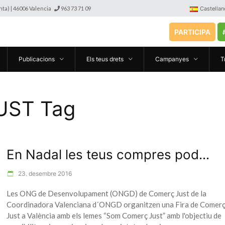
anta) | 46006 Valencia
963 73 71 09
Castellan
PARTICIPA
Publicacions
Els teus drets
Campanyes
T
ST Tag
En Nadal les teus compres pod...
23. desembre 2016
Les ONG de Desenvolupament (ONGD) de Comerç Just de la
Coordinadora Valenciana d´ONGD organitzen una Fira de Comer
Just a València amb els lemes “Som Comerç Just” amb l'objectiu de