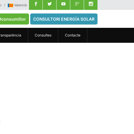
o
Valencià
#consumillor
CONSULTORI ENERGÍA SOLAR
ransparència
Consultes
Contacte
ç