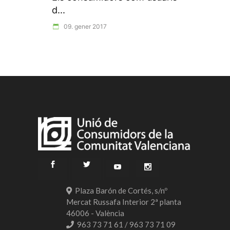
d...
09. gener 2017
Plaza Barón de Cortés, s/nº
Mercat Russafa Interior 2ª planta
46006 - València
963 73 71 61 / 963 73 71 09