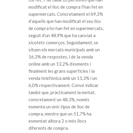
modificat el lloc de compra l’han fet en
supermercats. Concretament el 69,3%
d’aquells que han modificat el seu lloc
de compra ho han fet en supermercats,
seguit d’un 48,9% que ha canviat a
xicotets comerços. Seguidament, se
situen els mercats municipals amb un
16,3% de respostes, i de la venda
online amb un 13,2% d’esments i
finalment les grans superfícies i la
venda telefònica amb un 11,3% i un
6,0% respectivament. Convé indicar
també que, pràcticament la meitat,
concretament un 48,3%, només
esmenta un únic tipus de lloc de
compra, mentre que un 51,7% ha
esmentat alhora 2 o més llocs
diferents de compra.