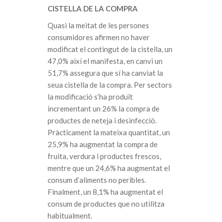
CISTELLA DE LA COMPRA
Quasi la meitat de les persones
consumidores afirmen no haver
modificat el contingut de la cistella, un
47,0% així el manifesta, en canvi un
51,7% assegura que sí ha canviat la
seua cistella de la compra. Per sectors
la modificació s’ha produït
incrementant un 26% la compra de
productes de neteja i desinfecció.
Pràcticament la mateixa quantitat, un
25,9% ha augmentat la compra de
fruita, verdura i productes frescos,
mentre que un 24,6% ha augmentat el
consum d’aliments no peribles.
Finalment, un 8,1% ha augmentat el
consum de productes que no utilitza
habitualment.