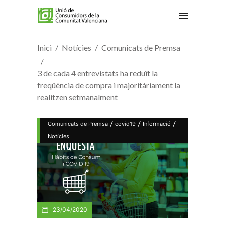
Inici
Notícies
Comunicats de Premsa
3 de cada 4 entrevistats ha reduït la
freqüència de compra i majoritàriament la
realitzen setmanalment
/
/
/
Comunicats de Premsa
covid19
Informació
Notícies
23/04/2020