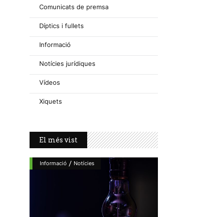
Comunicats de premsa
Díptics i fullets
Informació
Notícies jurídiques
Vídeos
Xiquets
El més vist
/
Informació
Notícies