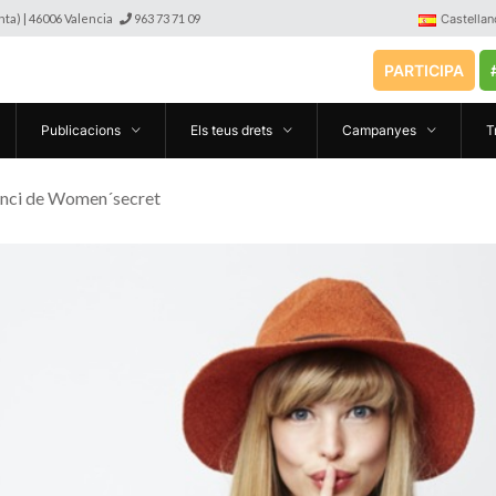
anta) | 46006 Valencia
963 73 71 09
Castellan
PARTICIPA
Publicacions
Els teus drets
Campanyes
T
anunci de Women´secret