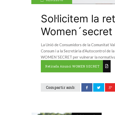
Sol·licitem la r
Women´secret
La Unió de Consumidors de la Comunitat Vale
Consum i a la Secretària d’Autocontrol de la 
WOMEN´SECRET per vulnerar la normativa de 
Retirada Anunci WOMEN SECRET
Compartir amb: