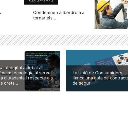
Següent article
s
Condemnen a Iberdrola a
tornar els...
salut digital a debat a
ència: tecnologia al servei
La Unió de Consumidors
la ciutadania i respecte als
llança una guia de contract
s drets...
de segur