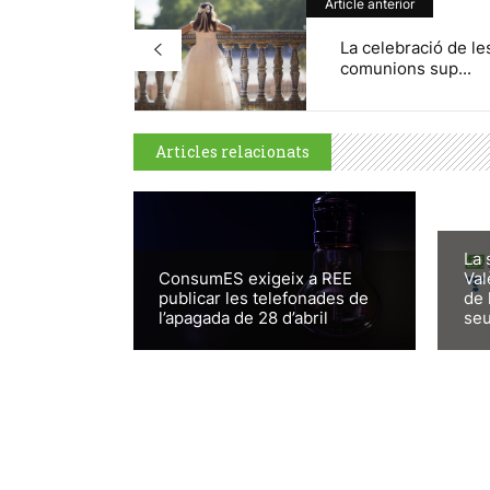
Article anterior
La celebració de le
comunions sup...
Articles relacionats
La 
ConsumES exigeix a REE
Val
publicar les telefonades de
de 
l’apagada de 28 d’abril
seu