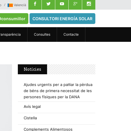
o
Valencià
#consumillor
CONSULTORI ENERGÍA SOLAR
ransparència
Consultes
Contacte
Notícies
Ajudes urgents per a pal·liar la pèrdua
de béns de primera necessitat de les
persones físiques per la DANA
Avís legal
Cistella
Complements Alimentosos