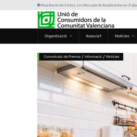
Plaza Barón de Cortes, s/n, Mercado de Ruzafa (interior 2ª pl
Organització
Associa’t
Notícies
/
/
Comunicats de Premsa
Informació
Notícies