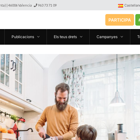
anta) | 46006 Valencia
963 73 71 09
Castellan
PARTICIPA
Publicacions
Els teus drets
Campanyes
T