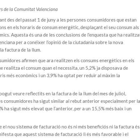
rs de la Comunitat Valenciana
cant des del passat 1 de juny a les persones consumidores que estan
ons en els horaris de consum energètic, desplaçant el seu consum als
mics. Aquesta és una de les conclusions de l’enquesta que ha realitza
ciana per a conéixer l’opinió de la ciutadania sobre la nova
la factura de la llum.
umidores afirmen que ara realitzen els consums energètics en els
 realitza el consum quan el necessita, un 5,2% ja disposava de
aris més econòmics i un 3,9% ha optat per reduir al màxim la
pogut veure reflectits en la factura de la llum del mes de juliol,
es consumidores ha sigut similar al rebut anterior especialment per l
% ha sigut més elevat que l’anterior, per a un 15,5% més baix i un
 el nou sistema de facturació no és ni més beneficiós ni la factura és
festa que aquest sistema de facturació li és més favorable i el