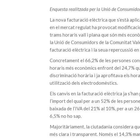
Enquesta realitzada per la Unió de Consumido
La nova facturació elèctrica que s’està apli
en el mercat regulat ha provocat modificaci
trams horaris vall i plana que són més econò
la Unió de Consumidors de la Comunitat Valen
facturació elèctrica i la seua repercussió en 
Concretament el 66,2% de les persones cons
horaris més econòmics enfront del 24,7% que
discriminació horària i ja aprofitava els hor
utilització dels electrodomèstics.
Els canvis en la facturació elèctrica ja s’han 
l’import del qual per a un 52% de les person
baixada de l’IVA del 21% al 10%, per a un 26
6,5% no ho sap.
Majoritàriament, la ciutadania considera que
més clara i transparent. Només el 14,3% mani