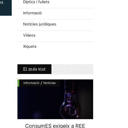
Díptics i fullets
es
Informació
Notícies jurídiques
Vídeos
Xiquets
El més vist
/
Informació
Notícies
ConsumES exigeix a REE