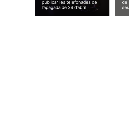
publicar les telefonades de
de 
l’apagada de 28 d’abril
seu