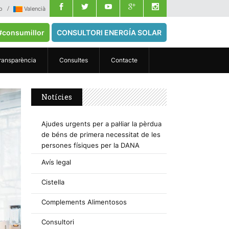
o
Valencià
#consumillor
CONSULTORI ENERGÍA SOLAR
ransparència
Consultes
Contacte
Notícies
Ajudes urgents per a pal·liar la pèrdua
de béns de primera necessitat de les
persones físiques per la DANA
Avís legal
Cistella
Complements Alimentosos
Consultori