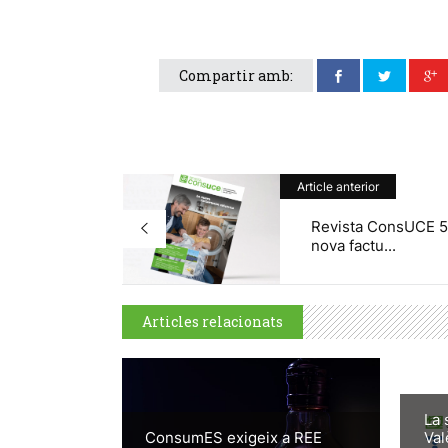
Compartir amb:
Article anterior
Revista ConsUCE 5
nova factu...
Articles relacionats
La 
ConsumES exigeix a REE
Val