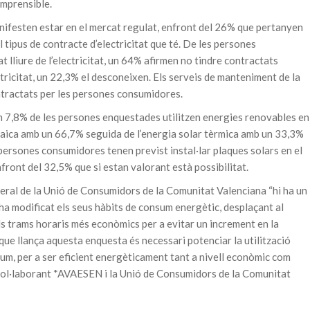
omprensible.
nifesten estar en el mercat regulat, enfront del 26% que pertanyen
l tipus de contracte d’electricitat que té. De les persones
 lliure de l’electricitat, un 64% afirmen no tindre contractats
tricitat, un 22,3% el desconeixen. Els serveis de manteniment de la
ontractats per les persones consumidores.
n 7,8% de les persones enquestades utilitzen energies renovables en
oltaica amb un 66,7% seguida de l’energia solar tèrmica amb un 33,3%
s persones consumidores tenen previst instal·lar plaques solars en el
nfront del 32,5% que si estan valorant està possibilitat.
neral de la Unió de Consumidors de la Comunitat Valenciana “hi ha un
ha modificat els seus hàbits de consum energètic, desplaçant al
ls trams horaris més econòmics per a evitar un increment en la
 que llança aquesta enquesta és necessari potenciar la utilització
um, per a ser eficient energèticament tant a nivell econòmic com
i col·laborant *AVAESEN i la Unió de Consumidors de la Comunitat