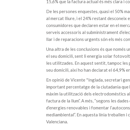
15,6% que la factura actual és més clara i c
De les persones enquestes, quasi el 50% ma
al mercat lliure, i el 24% restant desconeix e
consumidores que declaren estar en el mercat
serveis accessoris al subministrament d’elec
llar i de reparacions urgents són els més c
Una altra de les conclusions és que només u
el seu domicili, sent li energia solar fotov
les utilitzades. En aquest sentit, tampoc le
seu domicili, així ho han declarat el 64,9% e
En opinió de Vicente *Inglada, secretari ge
important percentatge de la ciutadania que 
màxim la utilització dels electrodomèstics a
factura de la llum”. A més, “segons les dades
d’energies renovables i fomentar l’autocons
mediambiental”. En aquesta línia treballen 
Valenciana.