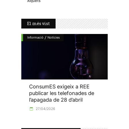
Xiquets
El més vist
/
Informació
Notícies
ConsumES exigeix a REE
publicar les telefonades de
l’apagada de 28 d’abril
27/04/2026