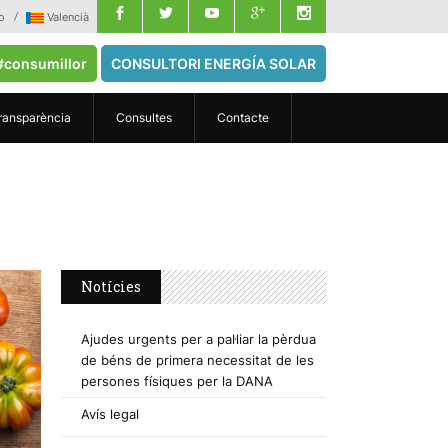
o
Valencià
#consumillor
CONSULTORI ENERGÍA SOLAR
ransparència
Consultes
Contacte
Notícies
Ajudes urgents per a pal·liar la pèrdua
de béns de primera necessitat de les
persones físiques per la DANA
Avís legal