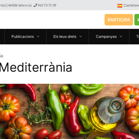
anta) | 46006 Valencia
963 73 71 09
Castellan
PARTICIPA
Publicacions
Els teus drets
Campanyes
T
ia
Mediterrània