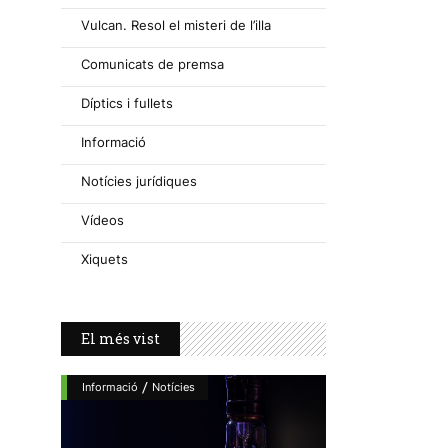
Vulcan. Resol el misteri de l’illa
Comunicats de premsa
Díptics i fullets
Informació
Notícies jurídiques
Vídeos
Xiquets
El més vist
/
Informació
Notícies