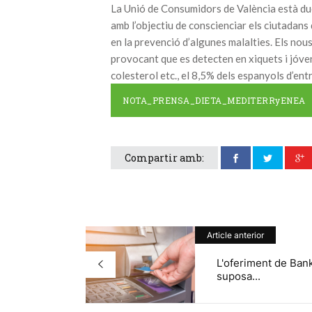
La Unió de Consumidors de València està du
amb l’objectiu de conscienciar els ciutadans d
en la prevenció d’algunes malalties. Els nou
provocant que es detecten en xiquets i jóve
colesterol etc., el 8,5% dels espanyols d’en
NOTA_PRENSA_DIETA_MEDITERRyENEA
Compartir amb:
Article anterior
L'oferiment de Ban
suposa...