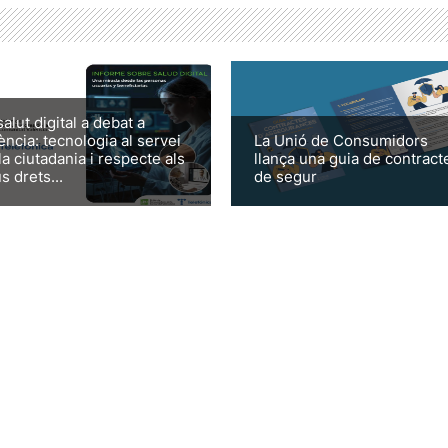
salut digital a debat a
ència: tecnologia al servei
La Unió de Consumidors
la ciutadania i respecte als
llança una guia de contract
s drets...
de segur