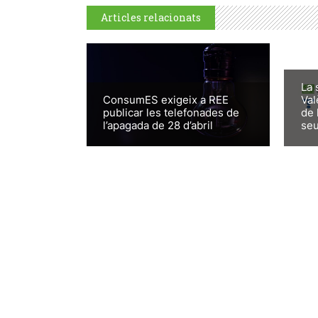
Articles relacionats
La 
ConsumES exigeix a REE
Val
publicar les telefonades de
de 
l’apagada de 28 d’abril
seu