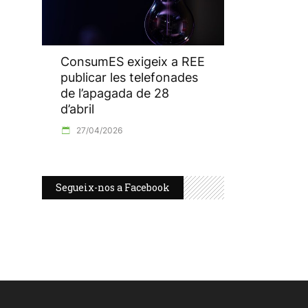
ConsumES exigeix a REE
publicar les telefonades
de l’apagada de 28
d’abril
27/04/2026
Segueix-nos a Facebook