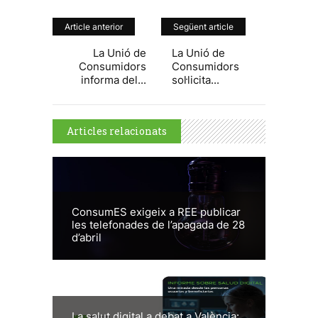
Article anterior
Següent article
La Unió de
La Unió de
Consumidors
Consumidors
informa del...
sol·licita...
Articles relacionats
ConsumES exigeix a REE publicar
les telefonades de l’apagada de 28
d’abril
La salut digital a debat a València: