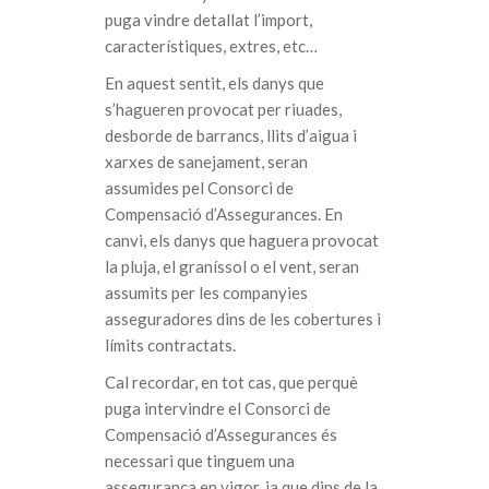
puga vindre detallat l’import,
característiques, extres, etc…
En aquest sentit, els danys que
s’hagueren provocat per riuades,
desborde de barrancs, llits d’aigua i
xarxes de sanejament, seran
assumides pel Consorci de
Compensació d’Assegurances. En
canvi, els danys que haguera provocat
la pluja, el graníssol o el vent, seran
assumits per les companyies
asseguradores dins de les cobertures i
límits contractats.
Cal recordar, en tot cas, que perquè
puga intervindre el Consorci de
Compensació d’Assegurances és
necessari que tinguem una
assegurança en vigor, ja que dins de la