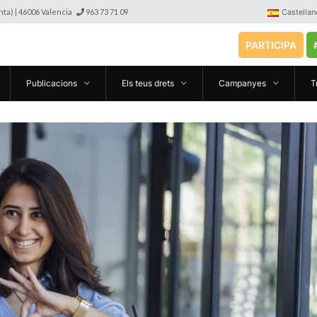
anta) | 46006 Valencia
963 73 71 09
Castellan
PARTICIPA
Publicacions
Els teus drets
Campanyes
T