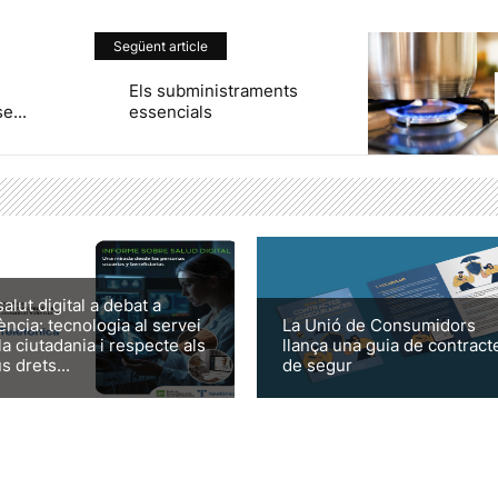
Següent article
Els subministraments
e...
essencials
salut digital a debat a
ència: tecnologia al servei
La Unió de Consumidors
la ciutadania i respecte als
llança una guia de contract
s drets...
de segur