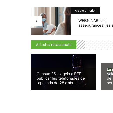
Article anterior
WEBNINAR: Les
assegurances, les s
Articles relacionats
La 
ConsumES exigeix a REE
Val
publicar les telefonades de
de 
l’apagada de 28 d’abril
seu