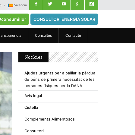
o
Valencià
#consumillor
CONSULTORI ENERGÍA SOLAR
ransparència
Consultes
Contacte
Notícies
Ajudes urgents per a pal·liar la pèrdua
de béns de primera necessitat de les
persones físiques per la DANA
Avís legal
Cistella
Complements Alimentosos
Consultori