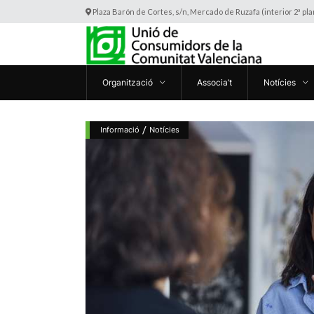
Plaza Barón de Cortes, s/n, Mercado de Ruzafa (interior 2ª pl
Organització
Associa’t
Notícies
/
Informació
Notícies