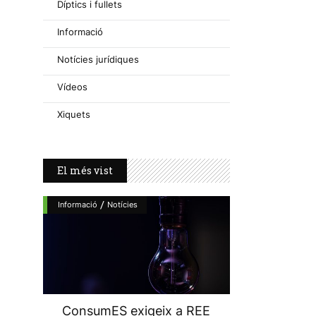
Díptics i fullets
Informació
Notícies jurídiques
Vídeos
Xiquets
El més vist
/
Informació
Notícies
ConsumES exigeix a REE