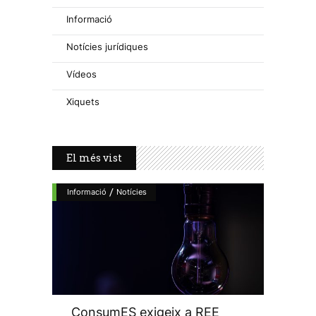
Informació
Notícies jurídiques
Vídeos
Xiquets
El més vist
/
Informació
Notícies
ConsumES exigeix a REE