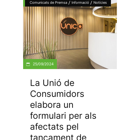
/
/
Comunicats de Premsa
Informació
Notícies
25/09/2024
La Unió de
Consumidors
elabora un
formulari per als
afectats pel
tancament de