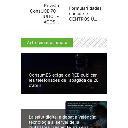
Revista
Formulari dades
ConsUCE 70 -
concurse
JULIOL -
CENTROS Ú...
AGOS...
Articles relacionats
ConsumES exigeix a REE publicar
les telefonades de l’apagada de 28
d’abril
La salut digital a debat a València:
tecnologia al servei de la
ciutadania i respecte als seus