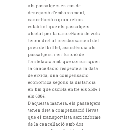
als passatgers en cas de
denegació d’embarcament,
cancel·lació o gran retràs,
establint que els passatgers
afectat per la cancel·lació de vols
tenen dret al reemborsament del
preu del bitllet, assistència als
passatgers, i en funció de
l’antelació amb que comuniquen
la cancel·lació respecte a la data
de eixida, una compensació
econòmica segons la distància
en km que oscil·la entre els 250€ i
els 600€.
D’aquesta manera, els passatgers
tenen dret a compensació llevat
que el transportista aeri informe
de la cancel·lació amb dos