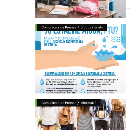
/
Comunicats de Premsa
Díptics i fullets
/
Comunicats de Premsa
Informació