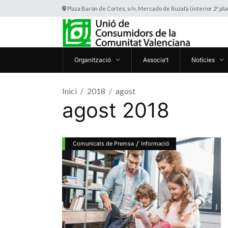
Plaza Barón de Cortes, s/n, Mercado de Ruzafa (interior 2ª pl
Organització
Associa’t
Notícies
Inici
2018
agost
agost 2018
/
Comunicats de Premsa
Informació