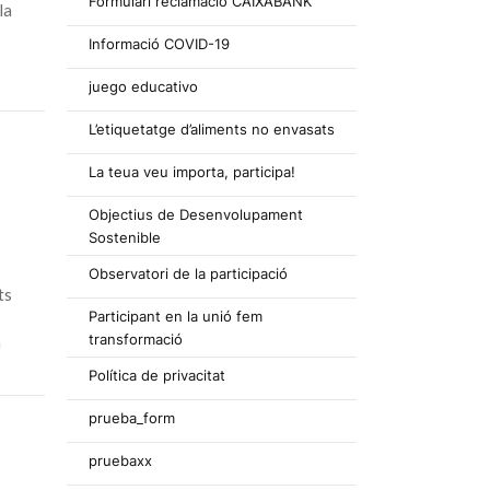
Formulari reclamació CAIXABANK
la
Informació COVID-19
juego educativo
L’etiquetatge d’aliments no envasats
La teua veu importa, participa!
Objectius de Desenvolupament
Sostenible
Observatori de la participació
ts
Participant en la unió fem
transformació
n
Política de privacitat
prueba_form
pruebaxx