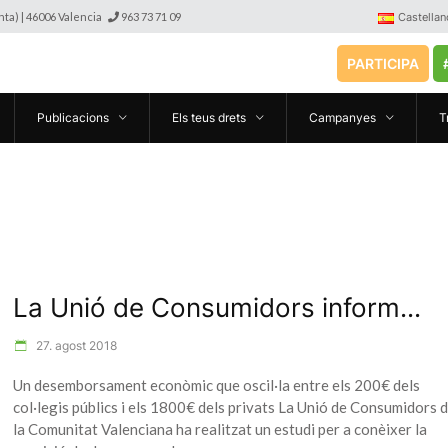
anta) | 46006 Valencia
963 73 71 09
Castellan
PARTICIPA
Publicacions
Els teus drets
Campanyes
T
La Unió de Consumidors inform...
27. agost 2018
Un desemborsament econòmic que oscil·la entre els 200€ dels
col·legis públics i els 1800€ dels privats La Unió de Consumidors 
la Comunitat Valenciana ha realitzat un estudi per a conèixer la