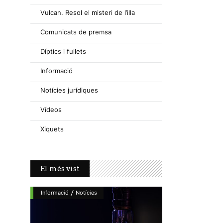
Vulcan. Resol el misteri de l’illa
Comunicats de premsa
Díptics i fullets
Informació
Notícies jurídiques
Vídeos
Xiquets
El més vist
/
Informació
Notícies