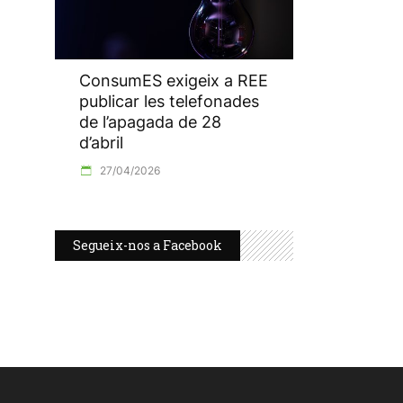
ConsumES exigeix a REE
publicar les telefonades
de l’apagada de 28
d’abril
27/04/2026
Segueix-nos a Facebook