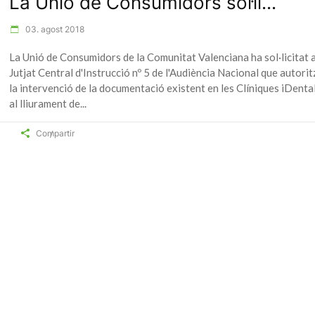
La Unió de Consumidors sol·li...
03. agost 2018
La Unió de Consumidors de la Comunitat Valenciana ha sol·licitat a
Jutjat Central d'Instrucció nº 5 de l'Audiència Nacional que autorit
la intervenció de la documentació existent en les Clíniques iDental
al lliurament de
Compartir