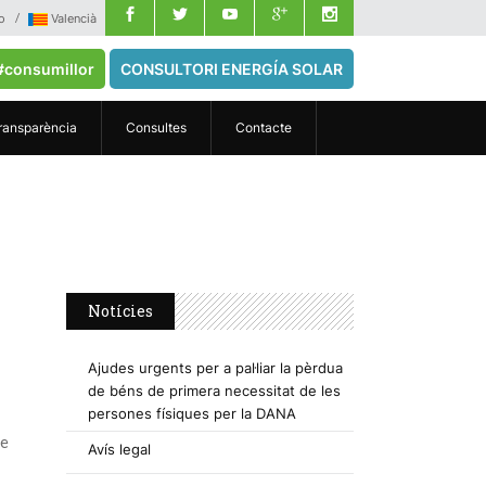
o
Valencià
#consumillor
CONSULTORI ENERGÍA SOLAR
ransparència
Consultes
Contacte
Notícies
Ajudes urgents per a pal·liar la pèrdua
de béns de primera necessitat de les
persones físiques per la DANA
de
Avís legal