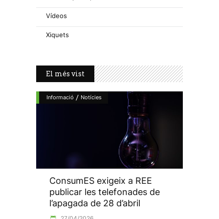
Vídeos
Xiquets
El més vist
/
Informació
Notícies
ConsumES exigeix a REE
publicar les telefonades de
l’apagada de 28 d’abril
27/04/2026