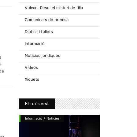
Vulcan. Resol el misteri de l’illa
Comunicats de premsa
Díptics i fullets
Informació
Notícies jurídiques
R
é
Vídeos
de
Xiquets
El més vist
/
Informació
Notícies