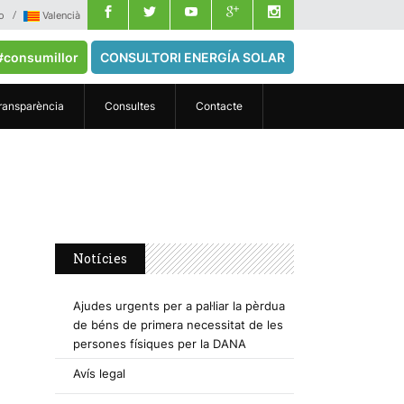
o
Valencià
#consumillor
CONSULTORI ENERGÍA SOLAR
ransparència
Consultes
Contacte
Notícies
Ajudes urgents per a pal·liar la pèrdua
de béns de primera necessitat de les
persones físiques per la DANA
Avís legal