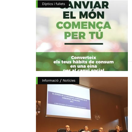
Díptics i fullets
/
Informació
Notícies