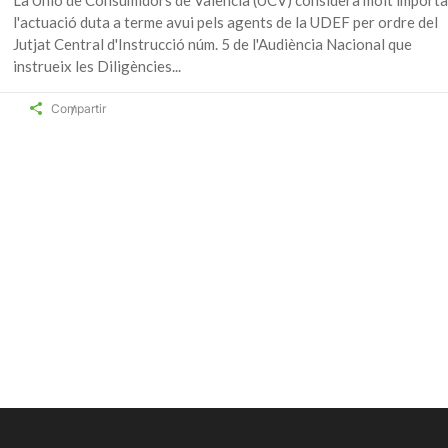
La Unió de Consumidors de València (UCV) considera molt import
l'actuació duta a terme avui pels agents de la UDEF per ordre del
Jutjat Central d'Instrucció núm. 5 de l'Audiència Nacional que
instrueix les Diligències
Compartir