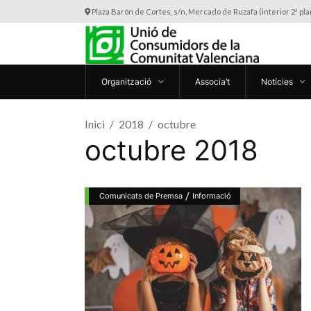
Plaza Barón de Cortes, s/n, Mercado de Ruzafa (interior 2ª pl
Organització
Associa’t
Notícies
Inici
2018
octubre
octubre 2018
/
Comunicats de Premsa
Informació