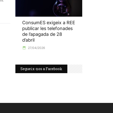
ant
ConsumES exigeix a REE
publicar les telefonades
de l’apagada de 28
d’abril
27/04/2026
Segueix-nos a Facebook