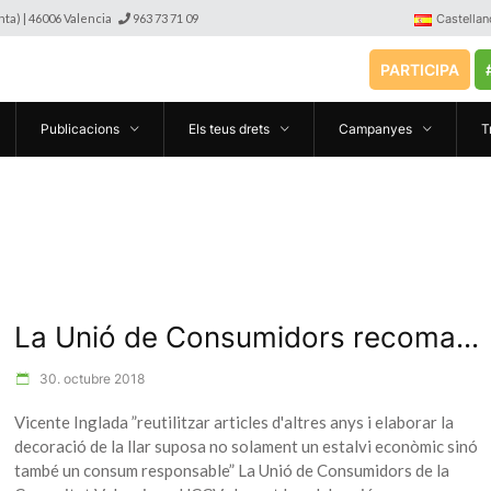
anta) | 46006 Valencia
963 73 71 09
Castellan
PARTICIPA
Publicacions
Els teus drets
Campanyes
T
La Unió de Consumidors recoma...
30. octubre 2018
Vicente Inglada ”reutilitzar articles d'altres anys i elaborar la
decoració de la llar suposa no solament un estalvi econòmic sinó
també un consum responsable” La Unió de Consumidors de la