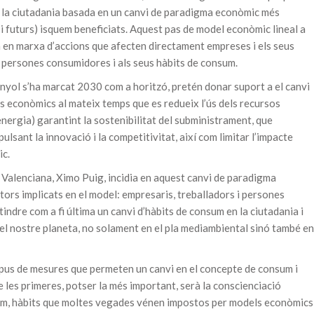
e la ciutadania basada en un canvi de paradigma econòmic més
 i futurs) isquem beneficiats. Aquest pas de model econòmic lineal a
a en marxa d’accions que afecten directament empreses i els seus
 persones consumidores i als seus hàbits de consum.
panyol s’ha marcat 2030 com a horitzó, pretén donar suport a el canvi
s econòmics al mateix temps que es redueix l’ús dels recursos
energia) garantint la sostenibilitat del subministrament, que
lsant la innovació i la competitivitat, així com limitar l’impacte
ic.
 Valenciana, Ximo Puig, incidia en aquest canvi de paradigma
ors implicats en el model: empresaris, treballadors i persones
ndre com a fi última un canvi d’hàbits de consum en la ciutadania i
 del nostre planeta, no solament en el pla mediambiental sinó també en
tipus de mesures que permeten un canvi en el concepte de consum i
e les primeres, potser la més important, serà la conscienciació
sum, hàbits que moltes vegades vénen impostos per models econòmics