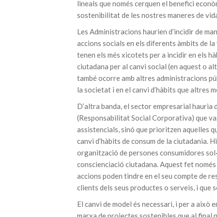
lineals que només cerquen el benefici econòmi
sostenibilitat de les nostres maneres de vid
Les Administracions haurien d’incidir de ma
accions socials en els diferents àmbits de la
tenen els més xicotets per a incidir en els 
ciutadana per al canvi social (en aquest o a
també ocorre amb altres administracions públ
la societat i en el canvi d’hàbits que altres 
D’altra banda, el sector empresarial hauria
(Responsabilitat Social Corporativa) que va
assistencials, sinó que prioritzen aquelles qu
canvi d’hàbits de consum de la ciutadania. 
organització de persones consumidores sol·l
conscienciació ciutadana. Aquest fet només 
accions poden tindre en el seu compte de res
clients dels seus productes o serveis, i que s
El canvi de model és necessari, i per a això
marxa de projectes sostenibles que al final n