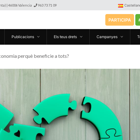
anta) | 46006 Valencia
963 73 71 09
Castellan
PARTICIPA
Publicacions
Els teus drets
Campanyes
T
conomia perquè beneficie a tots?