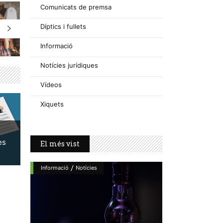
Comunicats de premsa
Díptics i fullets
Informació
Notícies jurídiques
Vídeos
Xiquets
es
El més vist
/
Informació
Notícies