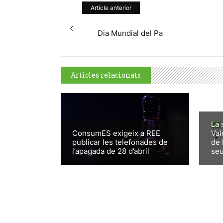
Article anterior
Dia Mundial del Pa
Articles relacionats
La 
ConsumES exigeix a REE
Val
publicar les telefonades de
de 
l’apagada de 28 d’abril
seu