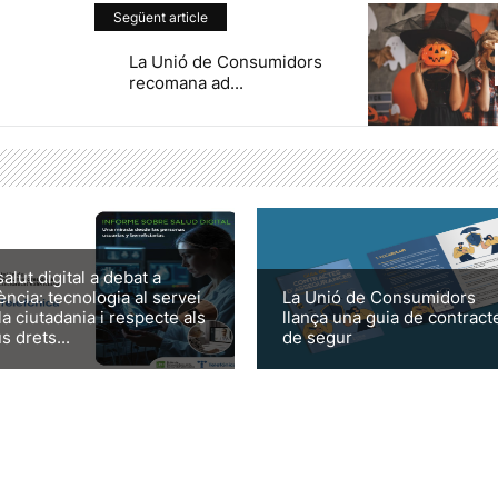
Següent article
La Unió de Consumidors
recomana ad...
salut digital a debat a
ència: tecnologia al servei
La Unió de Consumidors
la ciutadania i respecte als
llança una guia de contract
s drets...
de segur