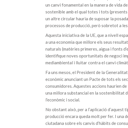
un canvi fonamental en la manera de vida d
sostenible amb el qual totes i tots (presents
un altre circular hauria de suposar la posad
processos de producció, però sobretot a les
Aquesta iniciativa de la UE, que a nivell es
a una economia que millore els seus resultat
naturals (matèries primeres, aigua i fonts d’
identifique noves oportunitats de negoci impu
mediambiental i lluitar contra el canvi climàt
Fa uns mesos, el President de la Generalitat
econòmic anunciant un Pacte de tots els sect
consumidores. Aquestes accions haurien de ti
una millora substancial en la sostenibilitat
l’econòmic i social.
No obstant això, per a l’aplicació d’aquest 
producció encara queda molt per fer. I una d
ciutadana sobre els canvis d’hàbits de con