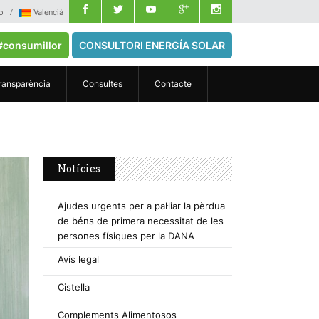
o
Valencià
#consumillor
CONSULTORI ENERGÍA SOLAR
ransparència
Consultes
Contacte
Notícies
Ajudes urgents per a pal·liar la pèrdua
de béns de primera necessitat de les
persones físiques per la DANA
Avís legal
Cistella
Complements Alimentosos