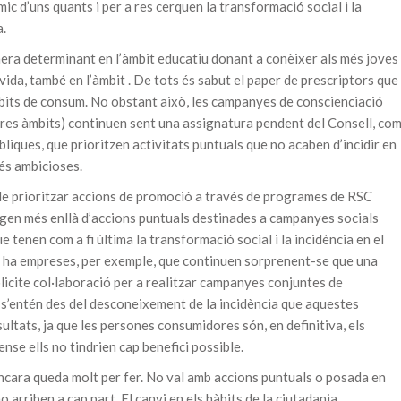
c d’uns quants i per a res cerquen la transformació social i la
a.
nera determinant en l’àmbit educatiu donant a conèixer als més joves
 vida, també en l’àmbit . De tots és sabut el paper de prescriptors que
hàbits de consum. No obstant això, les campanyes de conscienciació
ltres àmbits) continuen sent una assignatura pendent del Consell, co
iques, que prioritzen activitats puntuals que no acaben d’incidir en
més ambicioses.
 de prioritzar accions de promoció a través de programes de RSC
gen més enllà d’accions puntuals destinades a campanyes socials
e tenen com a fi última la transformació social i la incidència en el
Hi ha empreses, per exemple, que continuen sorprenent-se que una
icite col·laboració per a realitzar campanyes conjuntes de
s’entén des del desconeixement de la incidència que aquestes
ultats, ja que les persones consumidores són, en definitiva, els
ense ells no tindrien cap benefici possible.
 encara queda molt per fer. No val amb accions puntuals o posada en
o arriben a cap part. El canvi en els hàbits de la ciutadania