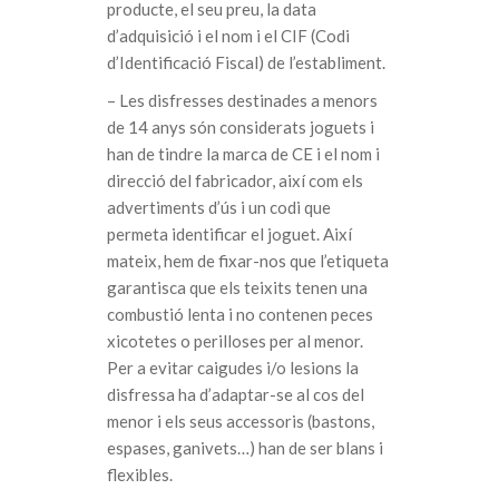
producte, el seu preu, la data
d’adquisició i el nom i el CIF (Codi
d’Identificació Fiscal) de l’establiment.
– Les disfresses destinades a menors
de 14 anys són considerats joguets i
han de tindre la marca de CE i el nom i
direcció del fabricador, així com els
advertiments d’ús i un codi que
permeta identificar el joguet. Així
mateix, hem de fixar-nos que l’etiqueta
garantisca que els teixits tenen una
combustió lenta i no contenen peces
xicotetes o perilloses per al menor.
Per a evitar caigudes i/o lesions la
disfressa ha d’adaptar-se al cos del
menor i els seus accessoris (bastons,
espases, ganivets…) han de ser blans i
flexibles.