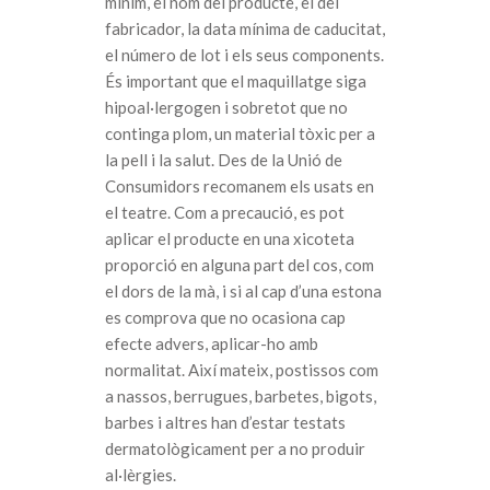
mínim, el nom del producte, el del
fabricador, la data mínima de caducitat,
el número de lot i els seus components.
És important que el maquillatge siga
hipoal·lergogen i sobretot que no
continga plom, un material tòxic per a
la pell i la salut. Des de la Unió de
Consumidors recomanem els usats en
el teatre. Com a precaució, es pot
aplicar el producte en una xicoteta
proporció en alguna part del cos, com
el dors de la mà, i si al cap d’una estona
es comprova que no ocasiona cap
efecte advers, aplicar-ho amb
normalitat. Així mateix, postissos com
a nassos, berrugues, barbetes, bigots,
barbes i altres han d’estar testats
dermatològicament per a no produir
al·lèrgies.