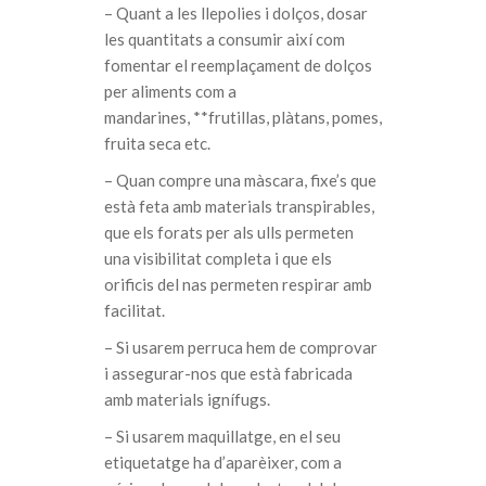
– Quant a les llepolies i dolços, dosar
les quantitats a consumir així com
fomentar el reemplaçament de dolços
per aliments com a
mandarines, **frutillas, plàtans, pomes,
fruita seca etc.
– Quan compre una màscara, fixe’s que
està feta amb materials transpirables,
que els forats per als ulls permeten
una visibilitat completa i que els
orificis del nas permeten respirar amb
facilitat.
– Si usarem perruca hem de comprovar
i assegurar-nos que està fabricada
amb materials ignífugs.
– Si usarem maquillatge, en el seu
etiquetatge ha d’aparèixer, com a