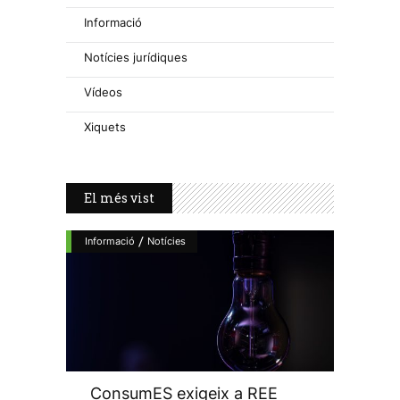
Informació
Notícies jurídiques
Vídeos
Xiquets
El més vist
/
Informació
Notícies
ConsumES exigeix a REE