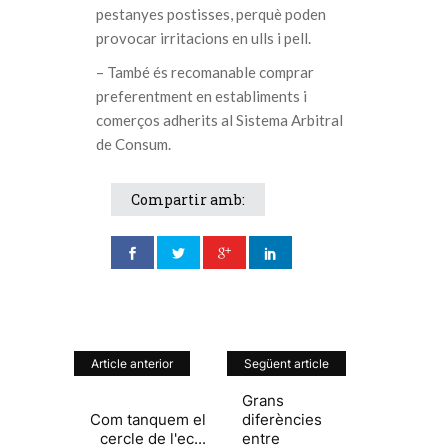
pestanyes postisses, perquè poden
provocar irritacions en ulls i pell.
– També és recomanable comprar
preferentment en establiments i
comerços adherits al Sistema Arbitral
de Consum.
Compartir amb:
Article anterior
Següent article
Grans
Com tanquem el
diferències
cercle de l'ec...
entre