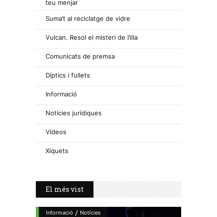
teu menjar
Suma’t al reciclatge de vidre
Vulcan. Resol el misteri de l’illa
Comunicats de premsa
Díptics i fullets
Informació
Notícies jurídiques
Vídeos
Xiquets
El més vist
/
Informació
Notícies