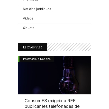
Notícies jurídiques
Vídeos
Xiquets
El més vist
/
Informació
Notícies
ConsumES exigeix a REE
publicar les telefonades de