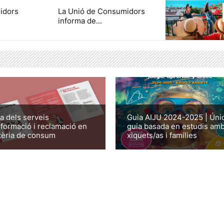
idors
La Unió de Consumidors
informa de...
a dels serveis
Guia AIJU 2024-2025 | Úni
nformació i reclamació en
guia basada en estudis am
èria de consum
xiquets/as i famílies