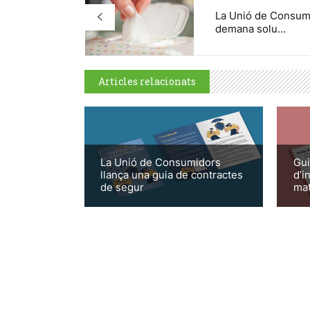
La Unió de Consum
demana solu...
Articles relacionats
La Unió de Consumidors
Gui
llança una guia de contractes
d’i
de segur
mat