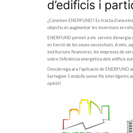
d’edificis i par
¿Coneixes ENERFUND? Es tracta d’una eina q
objectiu és augmentar les inversions en rehab
ENERFUND permet a els serveis d’energia o
en funció de les seues necessitats. A més, a
institucions financeres, les empreses de serv
sobre l’eficiència energètica dels edificis e
Descàrrega ara l’aplicació de ENERFUND amb 
Sortegem 5 endolls sense fils intel·ligents
opinió!