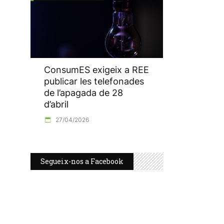
ConsumES exigeix a REE
publicar les telefonades
de l’apagada de 28
d’abril
27/04/2026
Segueix-nos a Facebook