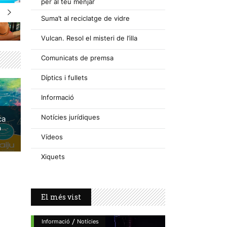
per al teu menjar
Suma’t al reciclatge de vidre
Vulcan. Resol el misteri de l’illa
Comunicats de premsa
Díptics i fullets
Informació
Notícies jurídiques
ca
b
Vídeos
Xiquets
El més vist
/
Informació
Notícies