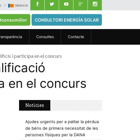
o
Valencià
#consumillor
CONSULTORI ENERGÍA SOLAR
ransparència
Consultes
Contacte
ificis i participa en el concurs
lificació
pa en el concurs
Notícies
Ajudes urgents per a pal·liar la pèrdua
de béns de primera necessitat de les
persones físiques per la DANA