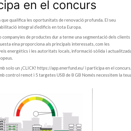
ticipa en el concurs
ue qualifica les oportunitats de renovació profunda. El seu
ilitació integral d’edificis en tota Europa.
 companyies de productes dur a terme una segmentació dels clients
questa eina proporciona als principals interessats, com les
eis energètics i les autoritats locals, informació sòlida i actualitzad
uropeus.
solo un ¡CLICK! https://app.enerfund.eu/ i participa en el concurs
 amb control remot i 5 targetes USB de 8 GB Només necessitem la teu