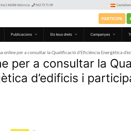
anta) | 46006 Valencia
963 73 71 09
Castellan
PARTICIPA
Publicacions
Els teus drets
Campanyes
T
na online per a consultar la Qualificació d’Eficiència Energètica d’ed
ne per a consultar la Qua
ètica d’edificis i partici