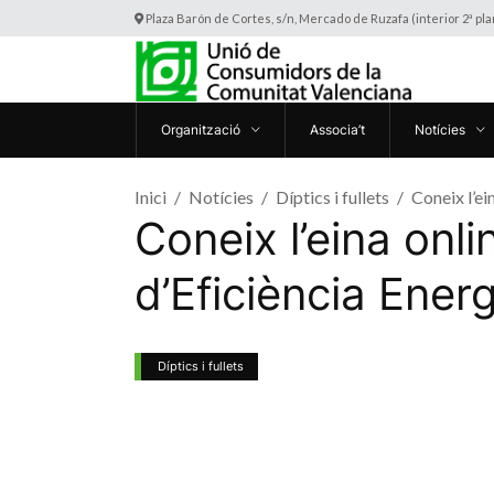
Plaza Barón de Cortes, s/n, Mercado de Ruzafa (interior 2ª pl
Organització
Associa’t
Notícies
Inici
Notícies
Díptics i fullets
Coneix l’ei
Coneix l’eina onli
d’Eficiència Energ
Díptics i fullets