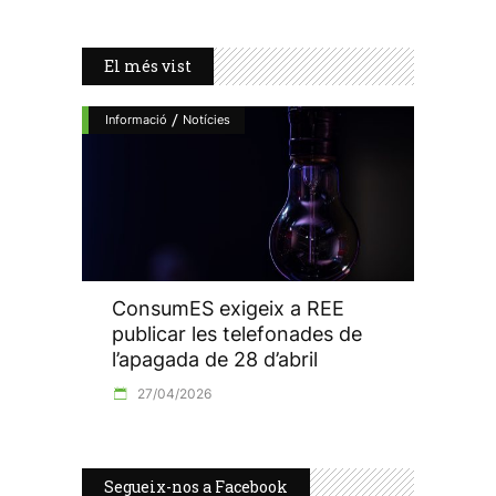
El més vist
/
Informació
Notícies
ConsumES exigeix a REE
publicar les telefonades de
l’apagada de 28 d’abril
27/04/2026
Segueix-nos a Facebook