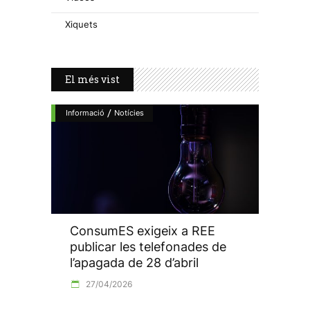
Xiquets
El més vist
/
Informació
Notícies
ConsumES exigeix a REE
publicar les telefonades de
l’apagada de 28 d’abril
27/04/2026