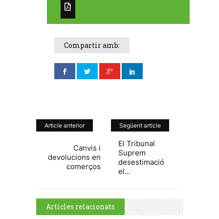
Compartir amb:
Article anterior
Següent article
El Tribunal
Canvis i
Suprem
devolucions en
desestimació
comerços
el...
Articles relacionats