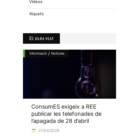
Vídeos
Xiquets
El més vist
/
Informació
Notícies
ConsumES exigeix a REE
publicar les telefonades de
l’apagada de 28 d’abril
27/04/2026