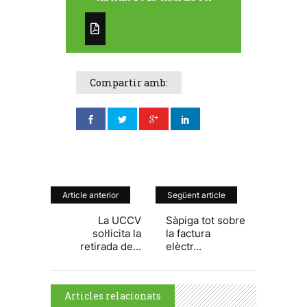
Compartir amb:
Article anterior
Següent article
La UCCV
Sàpiga tot sobre
sol·licita la
la factura
retirada de...
elèctr...
Articles relacionats