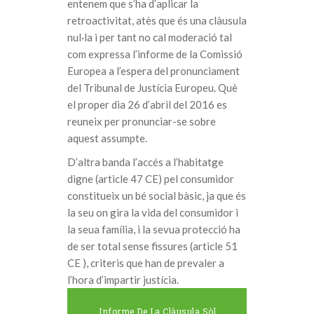
entenem que s’ha d’aplicar la
retroactivitat, atès que és una clàusula
nul·la i per tant no cal moderació tal
com expressa l’informe de la Comissió
Europea a l’espera del pronunciament
del Tribunal de Justícia Europeu. Què
el proper dia 26 d’abril del 2016 es
reuneix per pronunciar-se sobre
aquest assumpte.
D’altra banda l’accés a l’habitatge
digne (article 47 CE) pel consumidor
constitueix un bé social bàsic, ja que és
la seu on gira la vida del consumidor i
la seua família, i la sevua protecció ha
de ser total sense fissures (article 51
CE ), criteris que han de prevaler a
l’hora d’impartir justícia.
Informe De La Clàusula Sòl