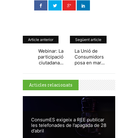
Article anterior
Següent article
Webinar: La
La Unió de
participació
Consumidors
ciutadana...
posa en mar...
Articles relacionats
ConsumES exigeix a REE publicar
les telefonades de l’apagada de 28
d’abril